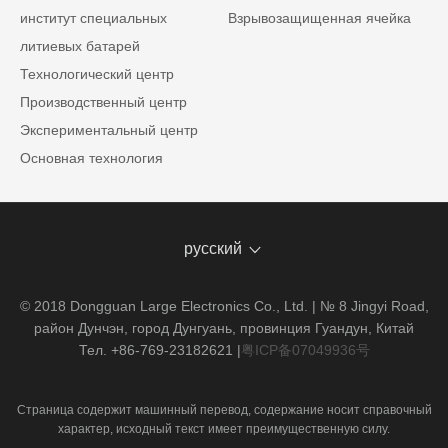
институт специальных
Взрывозащищенная ячейка
литиевых батарей
Технологический центр
Производственный центр
Экспериментальный центр
Основная технология
русский
© 2018 Dongguan Large Electronics Co., Ltd. | № 8 Jingyi Road,
район Дунчэн, город Дунгуань, провинция Гуандун, Китай
Тел. +86-769-23182621
|
粤ICP备07049936号
Страница содержит машинный перевод, содержание носит справочный
характер, исходный текст имеет преимущественную силу.