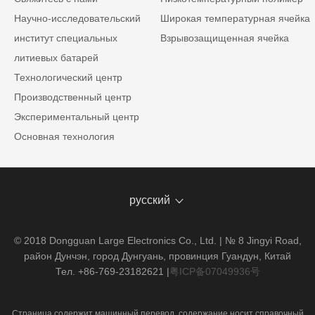
Научно-исследовательский
Широкая температурная ячейка
институт специальных
Взрывозащищенная ячейка
литиевых батарей
Технологический центр
Производственный центр
Экспериментальный центр
Основная технология
русский
© 2018 Dongguan Large Electronics Co., Ltd. | № 8 Jingyi Road,
район Дунчэн, город Дунгуань, провинция Гуандун, Китай
Тел. +86-769-23182621
|
粤ICP备07049936号
Страница содержит машинный перевод, содержание носит справочный