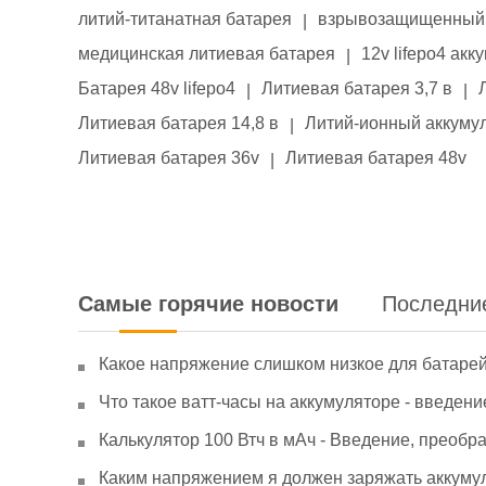
литий-титанатная батарея
взрывозащищенный 
|
медицинская литиевая батарея
12v lifepo4 акк
|
Батарея 48v lifepo4
Литиевая батарея 3,7 в
|
|
Литиевая батарея 14,8 в
Литий-ионный аккумул
|
Литиевая батарея 36v
Литиевая батарея 48v
|
Самые горячие новости
Последни
Какое напряжение слишком низкое для батаре
Что такое ватт-часы на аккумуляторе - введени
Калькулятор 100 Втч в мАч - Введение, преобр
Каким напряжением я должен заряжать аккумул