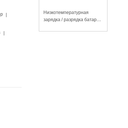
Низкотемпературная
ор
|
зарядка / разрядка батареи
LiFePO4 32V 20Ah для
в
|
базовой станции
электросвязи с
коммуникацией RS485