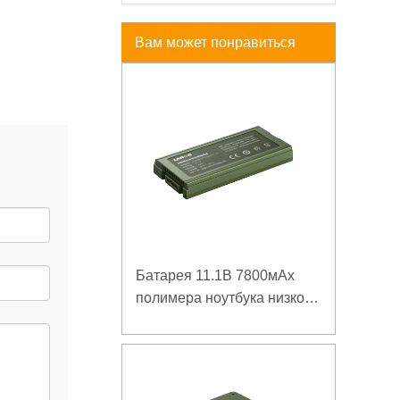
Вам может понравиться
Батарея 11.1В 7800мАх
полимера ноутбука низкой
температуры высокой
плотности энергии
изрезанная