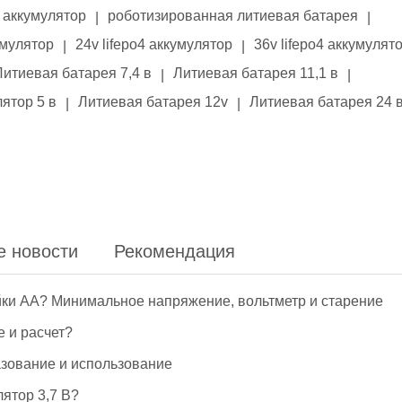
аккумулятор
роботизированная литиевая батарея
|
|
умулятор
24v lifepo4 аккумулятор
36v lifepo4 аккумулят
|
|
Литиевая батарея 7,4 в
Литиевая батарея 11,1 в
|
|
ятор 5 в
Литиевая батарея 12v
Литиевая батарея 24 
|
|
е новости
Рекомендация
йки АА? Минимальное напряжение, вольтметр и старение
е и расчет?
азование и использование
ятор 3,7 В?