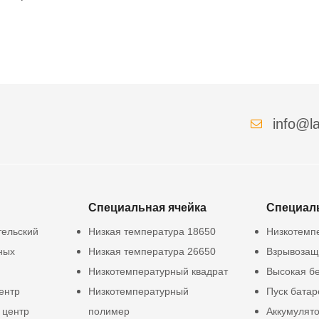
info@la
Специальная ячейка
Специал
тельский
Низкая температура 18650
Низкотемп
ных
Низкая температура 26650
Взрывозащ
Низкотемпературный квадрат
Высокая б
ентр
Низкотемпературный
Пуск батар
 центр
полимер
Аккумулят