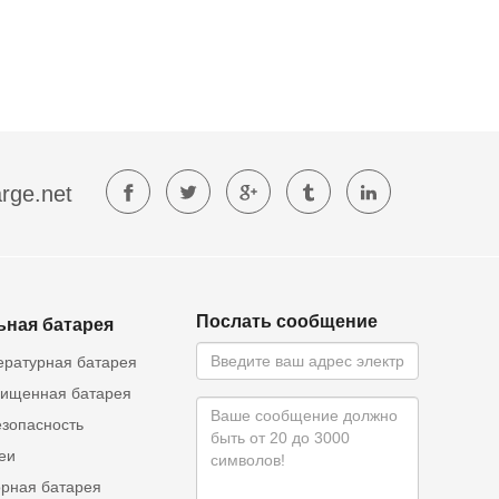
rge.net
Послать сообщение
ьная батарея
ературная батарея
ищенная батарея
езопасность
еи
орная батарея