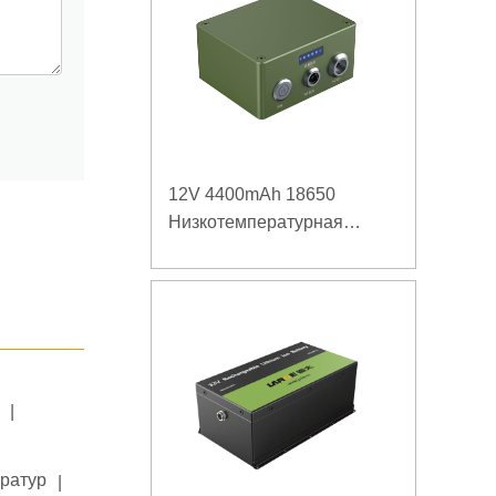
12V 4400mAh 18650
Низкотемпературная
литиевая батарея для
усиленного источника
питания
|
ератур
|