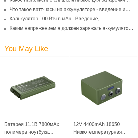
АА? Минимальное напряжение, вольтметр и
Что такое ватт-часы на аккумуляторе - введение и
старение
расчет?
Калькулятор 100 Втч в мАч - Введение,
преобразование и использование
Каким напряжением я должен заряжать аккумулятор
3,7 В?
You May Like
Батарея 11.1В 7800мАх
12V 4400mAh 18650
полимера ноутбука
Низкотемпературная