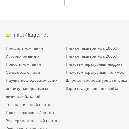
низкой температуры
литиевая батарея для
высокой плотности
усиленного источника
энергии изрезанная
питания
info@large.net
Профиль компании
Низкая температура 18650
История развития
Низкая температура 26650
Новости компании
Низкотемпературный квадрат
Свяжитесь с нами
Низкотемпературный полимер
Научно-исследовательский
Широкая температурная ячейка
институт специальных
Взрывозащищенная ячейка
литиевых батарей
Технологический центр
Производственный центр
Экспериментальный центр
Основная технология