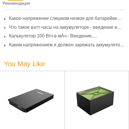
Рекомендация
Какое напряжение слишком низкое для батарейки
АА? Минимальное напряжение, вольтметр и
Что такое ватт-часы на аккумуляторе - введение и
старение
расчет?
Калькулятор 100 Втч в мАч - Введение,
преобразование и использование
Каким напряжением я должен заряжать аккумулятор
3,7 В?
You May Like