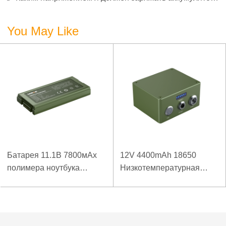
3,7 В?
You May Like
Батарея 11.1В 7800мАх
12V 4400mAh 18650
полимера ноутбука
Низкотемпературная
низкой температуры
литиевая батарея для
высокой плотности
усиленного источника
энергии изрезанная
питания