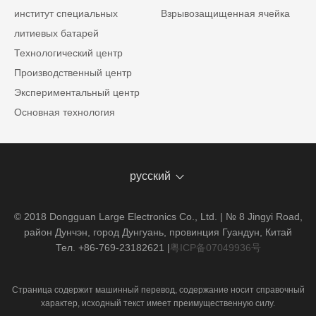
институт специальных
Взрывозащищенная ячейка
литиевых батарей
Технологический центр
Производственный центр
Экспериментальный центр
Основная технология
русский
© 2018 Dongguan Large Electronics Co., Ltd. | № 8 Jingyi Road,
район Дунчэн, город Дунгуань, провинция Гуандун, Китай
Тел. +86-769-23182621
|
粤ICP备07049936号
Страница содержит машинный перевод, содержание носит справочный
характер, исходный текст имеет преимущественную силу.