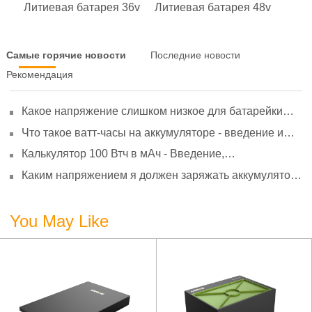
Литиевая батарея 36v
Литиевая батарея 48v
Самые горячие новости
Последние новости
Рекомендация
Какое напряжение слишком низкое для батарейки
АА? Минимальное напряжение, вольтметр и
Что такое ватт-часы на аккумуляторе - введение и
старение
расчет?
Калькулятор 100 Втч в мАч - Введение,
преобразование и использование
Каким напряжением я должен заряжать аккумулятор
3,7 В?
You May Like