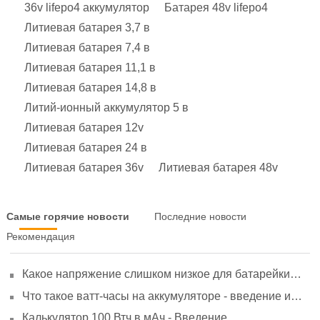
36v lifepo4 аккумулятор
Батарея 48v lifepo4
Литиевая батарея 3,7 в
Литиевая батарея 7,4 в
Литиевая батарея 11,1 в
Литиевая батарея 14,8 в
Литий-ионный аккумулятор 5 в
Литиевая батарея 12v
Литиевая батарея 24 в
Литиевая батарея 36v
Литиевая батарея 48v
Самые горячие новости
Последние новости
Рекомендация
Какое напряжение слишком низкое для батарейки
АА? Минимальное напряжение, вольтметр и
Что такое ватт-часы на аккумуляторе - введение и
старение
расчет?
Калькулятор 100 Втч в мАч - Введение,