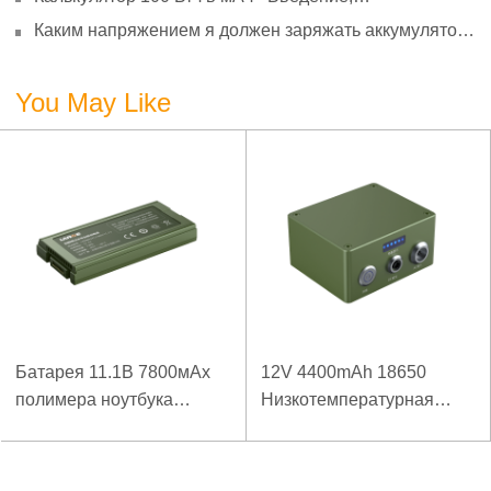
преобразование и использование
Каким напряжением я должен заряжать аккумулятор
3,7 В?
You May Like
Батарея 11.1В 7800мАх
12V 4400mAh 18650
полимера ноутбука
Низкотемпературная
низкой температуры
литиевая батарея для
высокой плотности
усиленного источника
энергии изрезанная
питания