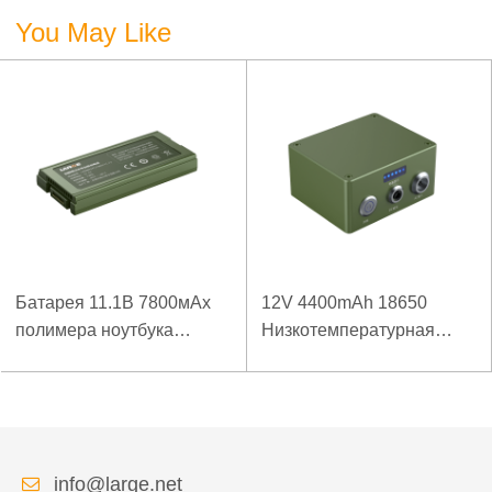
You May Like
Батарея 11.1В 7800мАх
12V 4400mAh 18650
полимера ноутбука
Низкотемпературная
низкой температуры
литиевая батарея для
высокой плотности
усиленного источника
энергии изрезанная
питания
info@large.net