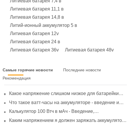
Литиевая батарея 7,4 в
Литиевая батарея 11,1 в
Литиевая батарея 14,8 в
Литий-ионный аккумулятор 5 в
Литиевая батарея 12v
Литиевая батарея 24 в
Литиевая батарея 36v
Литиевая батарея 48v
Самые горячие новости
Последние новости
Рекомендация
Какое напряжение слишком низкое для батарейки
АА? Минимальное напряжение, вольтметр и
Что такое ватт-часы на аккумуляторе - введение и
старение
расчет?
Калькулятор 100 Втч в мАч - Введение,
преобразование и использование
Каким напряжением я должен заряжать аккумулятор
3,7 В?