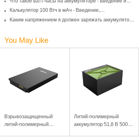
Что такое ватт-часы на аккумуляторе - введение и
старение
расчет?
Калькулятор 100 Втч в мАч - Введение,
преобразование и использование
Каким напряжением я должен заряжать аккумулятор
3,7 В?
You May Like
Взрывозащищенный
Литий-полимерный
литий-полимерный
аккумулятор 51,8 В 5000
аккумулятор 7,4 В 3,5 Ач
мАч для аварийного