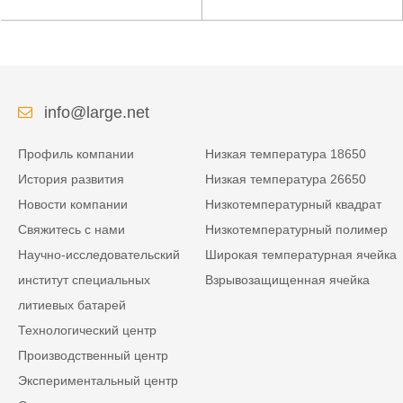
низкой температуры
литиевая батарея для
высокой плотности
усиленного источника
энергии изрезанная
питания
info@large.net
Профиль компании
Низкая температура 18650
История развития
Низкая температура 26650
Новости компании
Низкотемпературный квадрат
Свяжитесь с нами
Низкотемпературный полимер
Научно-исследовательский
Широкая температурная ячейка
институт специальных
Взрывозащищенная ячейка
литиевых батарей
Технологический центр
Производственный центр
Экспериментальный центр