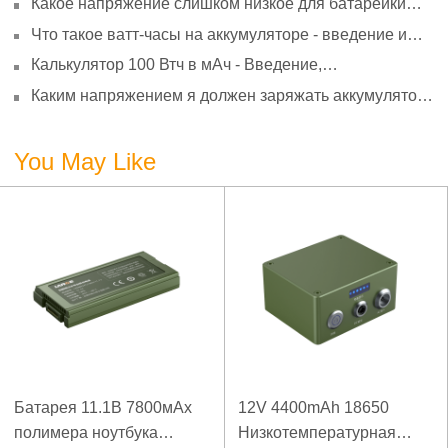
Какое напряжение слишком низкое для батарейки
АА? Минимальное напряжение, вольтметр и
Что такое ватт-часы на аккумуляторе - введение и
старение
расчет?
Калькулятор 100 Втч в мАч - Введение,
преобразование и использование
Каким напряжением я должен заряжать аккумулятор
3,7 В?
You May Like
Батарея 11.1В 7800мАх
12V 4400mAh 18650
полимера ноутбука
Низкотемпературная