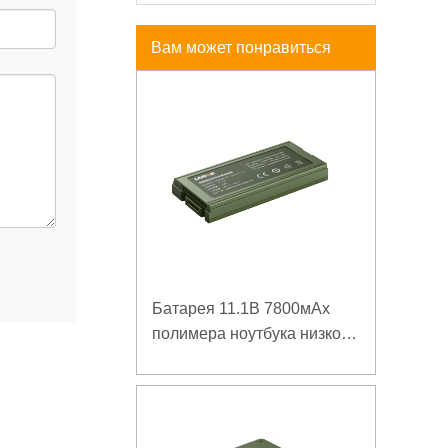
Вам может понравиться
Батарея 11.1В 7800мАх
полимера ноутбука низкой
температуры высокой
плотности энергии
изрезанная