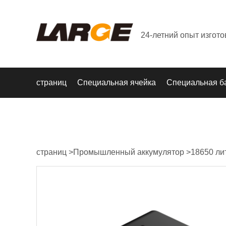
24-летний опыт изгот
страниц
Специальная ячейка
Специальная б
страниц
>
Промышленный аккумулятор
>
18650 ли