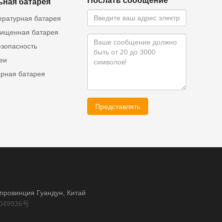
Послать сообщение
ьная батарея
ературная батарея
ищенная батарея
езопасность
еи
орная батарея
Представлять
, провинция Гуандун, Китай
049936号