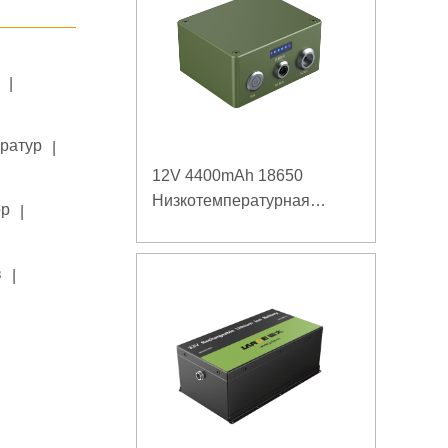
|
ератур
|
12V 4400mAh 18650
Низкотемпературная
ор
|
литиевая батарея для
усиленного источника
в
|
питания