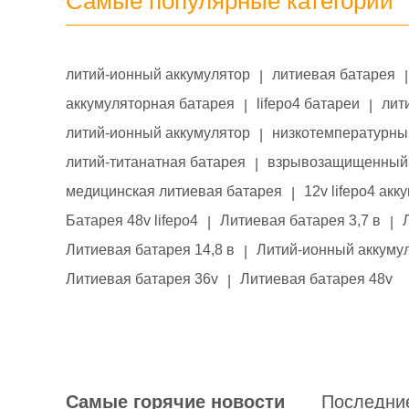
Самые популярные категории
литий-ионный аккумулятор
литиевая батарея
|
|
аккумуляторная батарея
lifepo4 батареи
лит
|
|
литий-ионный аккумулятор
низкотемпературны
|
литий-титанатная батарея
взрывозащищенный 
|
медицинская литиевая батарея
12v lifepo4 акк
|
Батарея 48v lifepo4
Литиевая батарея 3,7 в
|
|
Литиевая батарея 14,8 в
Литий-ионный аккумул
|
Литиевая батарея 36v
Литиевая батарея 48v
|
Самые горячие новости
Последни