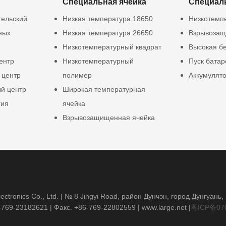
Специальная ячейка
Специал
тельский
Низкая температура 18650
Низкотемп
ных
Низкая температура 26650
Взрывозащ
Низкотемпературный квадрат
Высокая б
ентр
Низкотемпературный
Пуск батар
 центр
полимер
Аккумулят
й центр
Широкая температурная
гия
ячейка
Взрывозащищенная ячейка
ctronics Co., Ltd. | № 8 Jingyi Road, район Дунчэн, город Дунгуань
-769-23182621
| Факс. +86-769-22802559 |
www.large.net
|
粤ICP备07