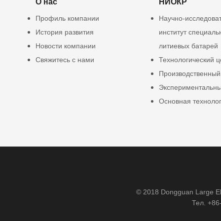
О нас
НИОКР
Профиль компании
Научно-исследова
История развития
институт специаль
Новости компании
литиевых батарей
Свяжитесь с нами
Технологический ц
Производственный
Экспериментальны
Основная техноло
© 2018 Dongguan Large Ele
Тел. +86