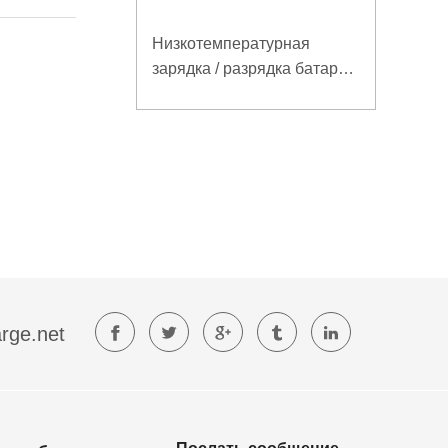
Низкотемпературная
зарядка / разрядка батареи
LiFePO4 32V 20Ah для
базовой станции
электросвязи с
коммуникацией RS485
rge.net