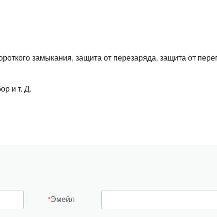
роткого замыкания, защита от перезаряда, защита от перег
р и т. Д.
Эмейл
*