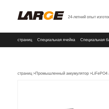
24-летний опыт изгот
страниц
Специальная ячейка
Специальная б
страниц
>
Промышленный аккумулятор
>
LiFePO4 