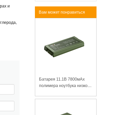
рах и
Вам может понравиться
углерода,
Батарея 11.1В 7800мАх
полимера ноутбука низкой
температуры высокой
плотности энергии
изрезанная