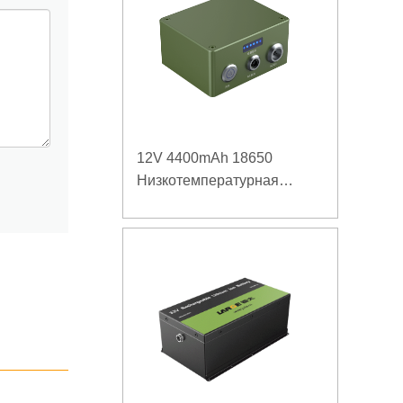
12V 4400mAh 18650
Низкотемпературная
литиевая батарея для
усиленного источника
питания