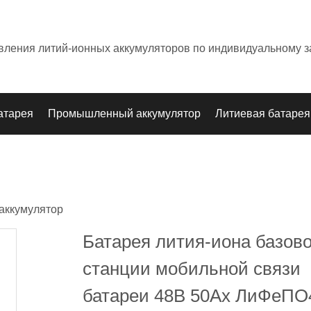
овления литий-ионных аккумуляторов по индивидуальному з
атарея
Промышленный аккумулятор
Литиевая батарея
аккумулятор
Батарея лития-иона базов
станции мобильной связи
батареи 48В 50Ах ЛиФеПО