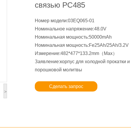
связью РС485
Номер модели:03EQ065-01
Номинальное напряжение:48.0V
Номинальная мощность:50000mAh
Номинальная мощность:Fe25Ah/25Ah/3.2V
Измерение:482*477*133.2mm（Max）
Заявление:корпус для холодной прокатки и
порошковой молитвы
Сделать запрос
>