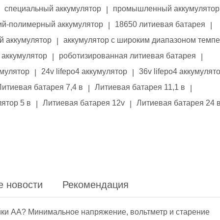
специальный аккумулятор
промышленный аккумулятор
|
ий-полимерный аккумулятор
18650 литиевая батарея
|
|
й аккумулятор
аккумулятор с широким диапазоном темп
|
аккумулятор
роботизированная литиевая батарея
|
|
умулятор
24v lifepo4 аккумулятор
36v lifepo4 аккумулят
|
|
Литиевая батарея 7,4 в
Литиевая батарея 11,1 в
|
|
ятор 5 в
Литиевая батарея 12v
Литиевая батарея 24 
|
|
е новости
Рекомендация
йки АА? Минимальное напряжение, вольтметр и старение