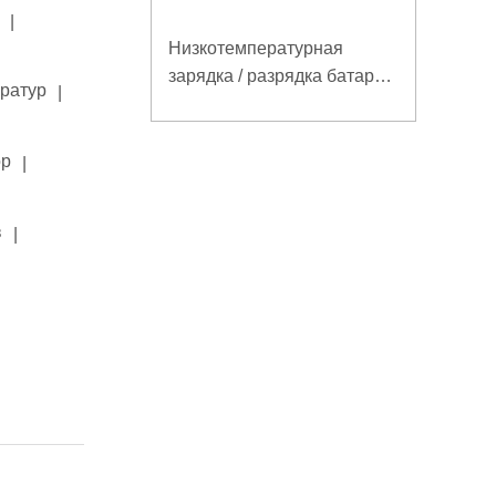
|
Низкотемпературная
зарядка / разрядка батареи
ератур
|
LiFePO4 32V 20Ah для
базовой станции
электросвязи с
ор
|
коммуникацией RS485
в
|