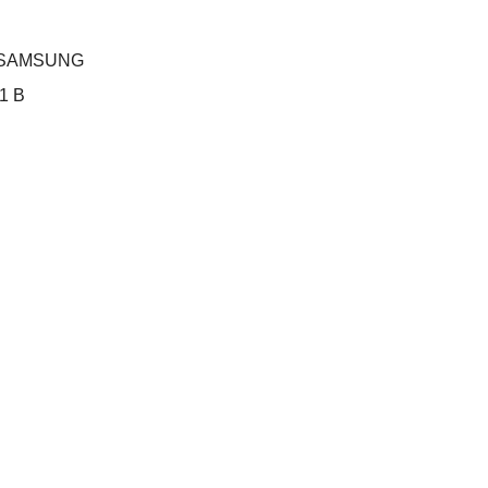
7V SAMSUNG
1 В