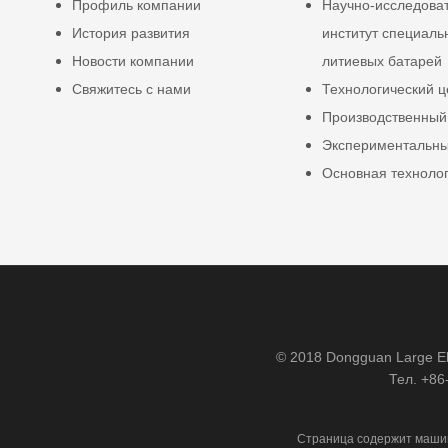
Профиль компании
Научно-исследова
История развития
институт специаль
Новости компании
литиевых батарей
Свяжитесь с нами
Технологический ц
Производственный
Экспериментальны
Основная техноло
© 2018 Dongguan Large Ele
Тел. +86
Страница содержит машин