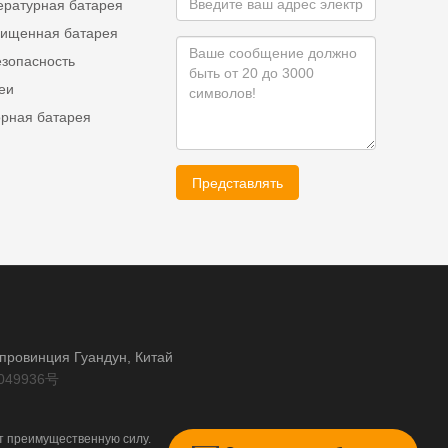
ературная батарея
ищенная батарея
езопасность
еи
орная батарея
Представлять
, провинция Гуандун, Китай
049936号
т преимущественную силу.