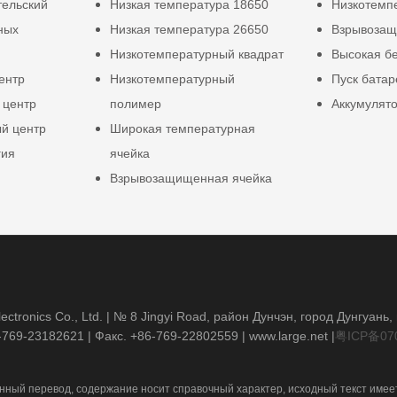
тельский
Низкая температура 18650
Низкотемп
ных
Низкая температура 26650
Взрывозащ
Низкотемпературный квадрат
Высокая б
ентр
Низкотемпературный
Пуск батар
 центр
полимер
Аккумулят
й центр
Широкая температурная
гия
ячейка
Взрывозащищенная ячейка
ctronics Co., Ltd. | № 8 Jingyi Road, район Дунчэн, город Дунгуань
-769-23182621
| Факс. +86-769-22802559 |
www.large.net
|
粤ICP备07
ный перевод, содержание носит справочный характер, исходный текст имее