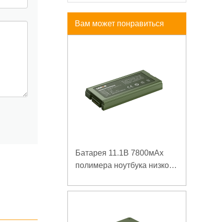
Вам может понравиться
Батарея 11.1В 7800мАх
полимера ноутбука низкой
температуры высокой
плотности энергии
изрезанная