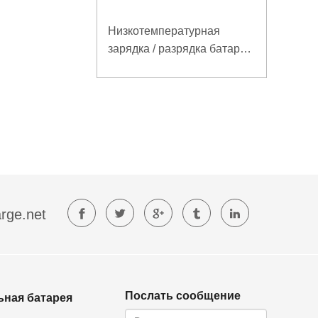
Низкотемпературная
зарядка / разрядка батареи
LiFePO4 32V 20Ah для
базовой станции
электросвязи с
коммуникацией RS485
rge.net
Послать сообщение
ьная батарея