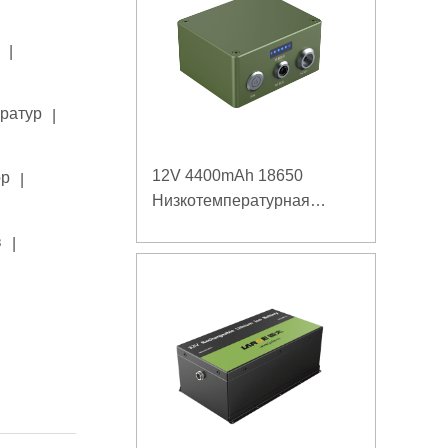
|
ератур
|
12V 4400mAh 18650
ор
|
Низкотемпературная
литиевая батарея для
в
|
усиленного источника
питания