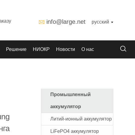
аказу
info@large.net
русский
Решение
НИОКР
Новости
О нас
Промышленный
аккумулятор
ung
Литий-ионный аккумулятор
нга
LiFePO4 аккумулятор