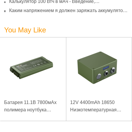
Калькулятор 100 Втч в мАч - Введение,
преобразование и использование
Каким напряжением я должен заряжать аккумулятор
3,7 В?
You May Like
Батарея 11.1В 7800мАх
12V 4400mAh 18650
полимера ноутбука
Низкотемпературная
низкой температуры
литиевая батарея для
высокой плотности
усиленного источника
энергии изрезанная
питания