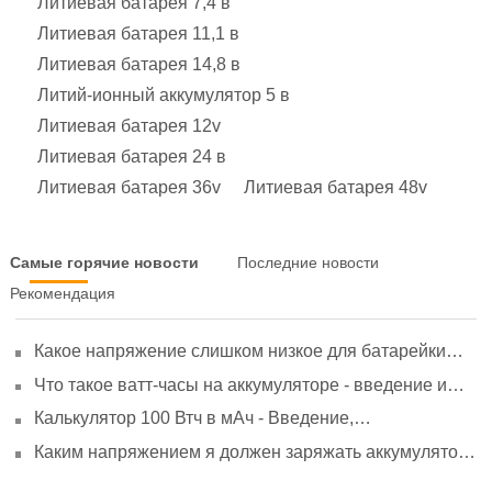
Литиевая батарея 7,4 в
Литиевая батарея 11,1 в
Литиевая батарея 14,8 в
Литий-ионный аккумулятор 5 в
Литиевая батарея 12v
Литиевая батарея 24 в
Литиевая батарея 36v
Литиевая батарея 48v
Самые горячие новости
Последние новости
Рекомендация
Какое напряжение слишком низкое для батарейки
АА? Минимальное напряжение, вольтметр и
Что такое ватт-часы на аккумуляторе - введение и
старение
расчет?
Калькулятор 100 Втч в мАч - Введение,
преобразование и использование
Каким напряжением я должен заряжать аккумулятор
3,7 В?