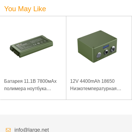
You May Like
Батарея 11.1В 7800мАх
12V 4400mAh 18650
полимера ноутбука
Низкотемпературная
низкой температуры
литиевая батарея для
высокой плотности
усиленного источника
энергии изрезанная
питания
info@large.net