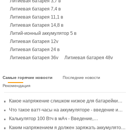
Литиевая батарея 3,7 в
Литиевая батарея 7,4 в
Литиевая батарея 11,1 в
Литиевая батарея 14,8 в
Литий-ионный аккумулятор 5 в
Литиевая батарея 12v
Литиевая батарея 24 в
Литиевая батарея 36v
Литиевая батарея 48v
Самые горячие новости
Последние новости
Рекомендация
Какое напряжение слишком низкое для батарейки
АА? Минимальное напряжение, вольтметр и
Что такое ватт-часы на аккумуляторе - введение и
старение
расчет?
Калькулятор 100 Втч в мАч - Введение,
преобразование и использование
Каким напряжением я должен заряжать аккумулятор