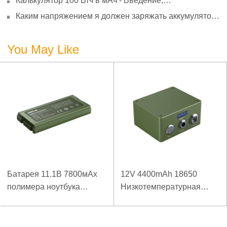
Калькулятор 100 Втч в мАч - Введение,
преобразование и использование
Каким напряжением я должен заряжать аккумулятор
3,7 В?
You May Like
Батарея 11.1В 7800мАх
12V 4400mAh 18650
полимера ноутбука
Низкотемпературная
низкой температуры
литиевая батарея для
высокой плотности
усиленного источника
энергии изрезанная
питания