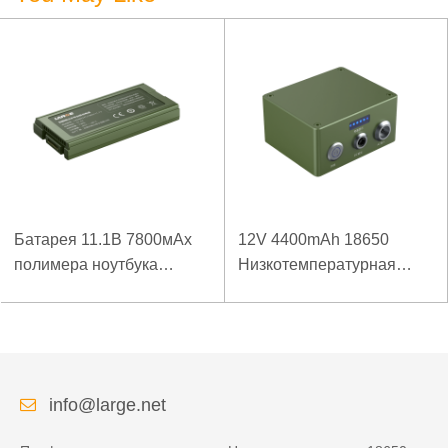
Батарея 11.1В 7800мАх
12V 4400mAh 18650
полимера ноутбука
Низкотемпературная
низкой температуры
литиевая батарея для
высокой плотности
усиленного источника
энергии изрезанная
питания
info@large.net