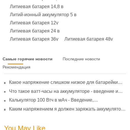
Литиевая батарея 14,8 в
Литий-ионный аккумулятор 5 в
Литиевая батарея 12v
Литиевая батарея 24 в
Литиевая батарея 36v
Литиевая батарея 48v
Самые горячие новости
Последние новости
Рекомендация
Какое напряжение слишком низкое для батарейки
АА? Минимальное напряжение, вольтметр и
Что такое ватт-часы на аккумуляторе - введение и
старение
расчет?
Калькулятор 100 Втч в мАч - Введение,
преобразование и использование
Каким напряжением я должен заряжать аккумулятор
3,7 В?
You May Like