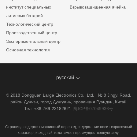
институт специальных
Взрывозащищенная ячейка
литиевых батарей
Технологический центр
Производственный центр
Экспериментальный центр
Основная технология
русский
© 2018 Dongguan Large Electronics Co., Ltd. | № 8 Jingyi Road,
район Дунчэн, город Дунгуань, провинция Гуандун, Китай
Тел. +86-769-23182621
|
粤ICP备07049936号
Страница содержит машинный перевод, содержание носит справочный
характер, исходный текст имеет преимущественную силу.