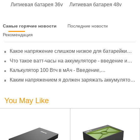
Литиевая батарея 36v
Литиевая батарея 48v
Самые горячие новости
Последние новости
Рекомендация
Какое напряжение слишком низкое для батарейки
АА? Минимальное напряжение, вольтметр и
Что такое ватт-часы на аккумуляторе - введение и
старение
расчет?
Калькулятор 100 Втч в мАч - Введение,
преобразование и использование
Каким напряжением я должен заряжать аккумулятор
3,7 В?
You May Like