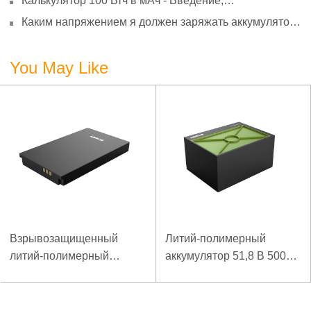
Калькулятор 100 Втч в мАч - Введение,
преобразование и использование
Каким напряжением я должен заряжать аккумулятор
3,7 В?
You May Like
Взрывозащищенный
Литий-полимерный
литий-полимерный
аккумулятор 51,8 В 5000
аккумулятор 7,4 В 3,5 Ач
мАч для аварийного
для специального
пускового устройства
мобильного терминала