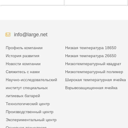
низкой температуры
литиевая батарея для
высокой плотности
усиленного источника
энергии изрезанная
питания
info@large.net
Профиль компании
Низкая температура 18650
История развития
Низкая температура 26650
Новости компании
Низкотемпературный квадрат
Свяжитесь с нами
Низкотемпературный полимер
Научно-исследовательский
Широкая температурная ячейка
институт специальных
Взрывозащищенная ячейка
литиевых батарей
Технологический центр
Производственный центр
Экспериментальный центр
Основная технология