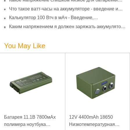
АА? Минимальное напряжение, вольтметр и
Что такое ватт-часы на аккумуляторе - введение и
старение
расчет?
Калькулятор 100 Втч в мАч - Введение,
преобразование и использование
Каким напряжением я должен заряжать аккумулятор
3,7 В?
You May Like
Батарея 11.1В 7800мАх
12V 4400mAh 18650
полимера ноутбука
Низкотемпературная