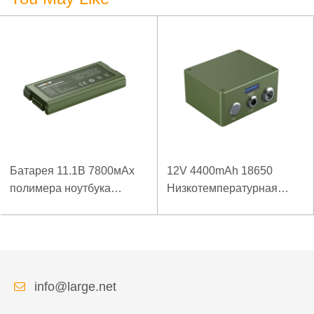
Батарея 11.1В 7800мАх
12V 4400mAh 18650
полимера ноутбука
Низкотемпературная
низкой температуры
литиевая батарея для
высокой плотности
усиленного источника
энергии изрезанная
питания
info@large.net