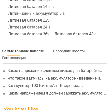
Литиевая батарея 14,8 в
Литий-ионный аккумулятор 5 в
Литиевая батарея 12v
Литиевая батарея 24 в
Литиевая батарея 36v
Литиевая батарея 48v
Самые горячие новости
Последние новости
Рекомендация
Какое напряжение слишком низкое для батарейки
АА? Минимальное напряжение, вольтметр и
Что такое ватт-часы на аккумуляторе - введение и
старение
расчет?
Калькулятор 100 Втч в мАч - Введение,
преобразование и использование
Каким напряжением я должен заряжать аккумулятор
3,7 В?
You May Like