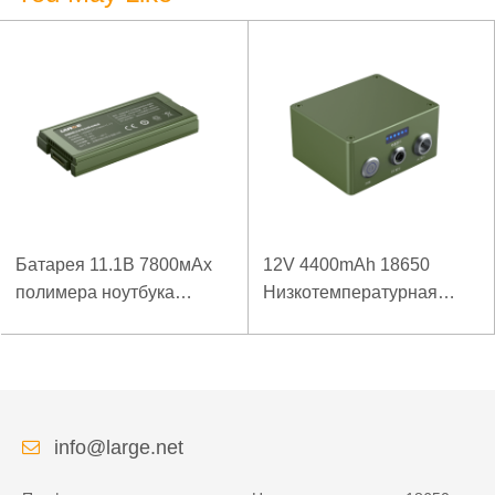
Батарея 11.1В 7800мАх
12V 4400mAh 18650
полимера ноутбука
Низкотемпературная
низкой температуры
литиевая батарея для
высокой плотности
усиленного источника
энергии изрезанная
питания
info@large.net