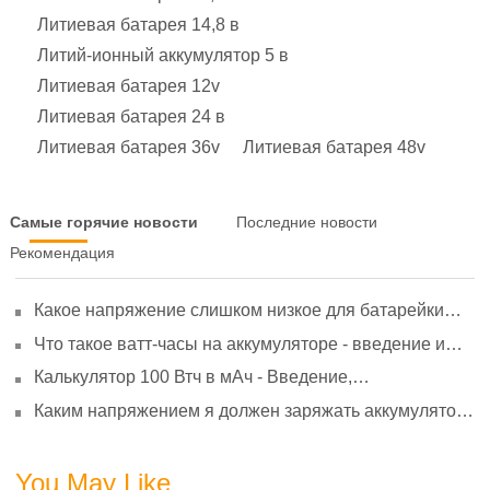
Литиевая батарея 14,8 в
Литий-ионный аккумулятор 5 в
Литиевая батарея 12v
Литиевая батарея 24 в
Литиевая батарея 36v
Литиевая батарея 48v
Самые горячие новости
Последние новости
Рекомендация
Какое напряжение слишком низкое для батарейки
АА? Минимальное напряжение, вольтметр и
Что такое ватт-часы на аккумуляторе - введение и
старение
расчет?
Калькулятор 100 Втч в мАч - Введение,
преобразование и использование
Каким напряжением я должен заряжать аккумулятор
3,7 В?
You May Like