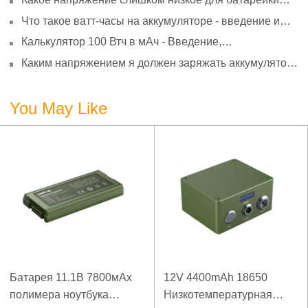
АА? Минимальное напряжение, вольтметр и
Что такое ватт-часы на аккумуляторе - введение и
старение
расчет?
Калькулятор 100 Втч в мАч - Введение,
преобразование и использование
Каким напряжением я должен заряжать аккумулятор
3,7 В?
You May Like
Батарея 11.1В 7800мАх
12V 4400mAh 18650
полимера ноутбука
Низкотемпературная