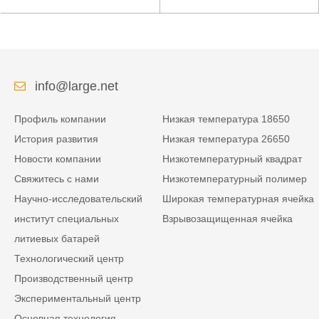
низкой температуры
литиевая батарея для
высокой плотности
усиленного источника
энергии изрезанная
питания
info@large.net
Профиль компании
Низкая температура 18650
История развития
Низкая температура 26650
Новости компании
Низкотемпературный квадрат
Свяжитесь с нами
Низкотемпературный полимер
Научно-исследовательский
Широкая температурная ячейка
институт специальных
Взрывозащищенная ячейка
литиевых батарей
Технологический центр
Производственный центр
Экспериментальный центр
Основная технология