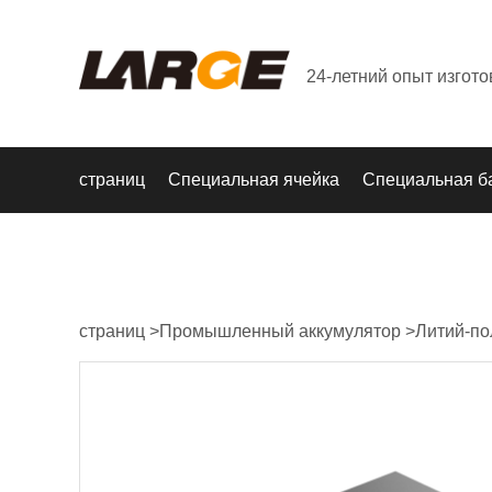
24-летний опыт изгот
страниц
Специальная ячейка
Специальная б
страниц
>
Промышленный аккумулятор
>
Литий-по