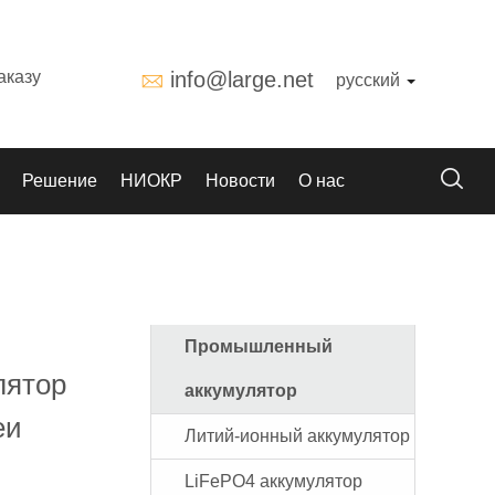
аказу
info@large.net
русский
Решение
НИОКР
Новости
О нас
Промышленный
лятор
аккумулятор
еи
Литий-ионный аккумулятор
LiFePO4 аккумулятор