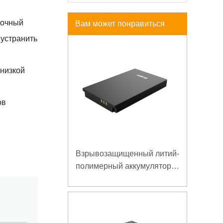
точный
Вам может понравиться
 устранить
 низкой
ов
Взрывозащищенный литий-
полимерный аккумулятор
7,4 В 3,5 Ач для
специального мобильного
терминала