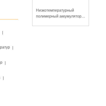
Низкотемпературный
полимерный аккумулятор
7,4 В 6 Ач для мобильного
терминала
|
ератур
|
ор
|
в
|