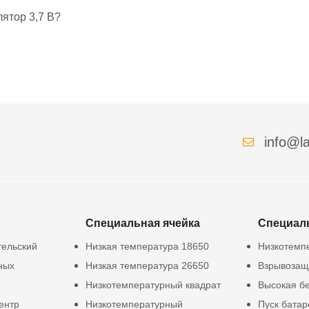
ятор 3,7 В?
info@la
Специальная ячейка
Специал
тельский
Низкая температура 18650
Низкотемп
ных
Низкая температура 26650
Взрывозащ
Низкотемпературный квадрат
Высокая б
ентр
Низкотемпературный
Пуск батар