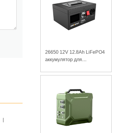
26650 12V 12.8Ah LiFePO4
аккумулятор для
оборудования для
испытаний
производительности
оборудования с портом
связи SMBUS
|