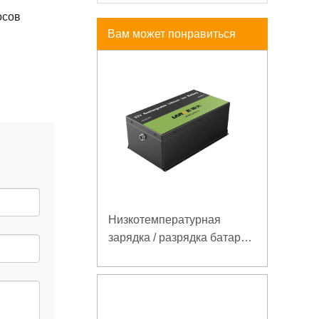
осов
Вам может понравиться
Низкотемпературная
зарядка / разрядка батареи
LiFePO4 32V 20Ah для
базовой станции
электросвязи с
коммуникацией RS485