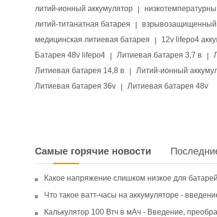
литий-ионный аккумулятор
низкотемпературны
|
литий-титанатная батарея
взрывозащищенный 
|
медицинская литиевая батарея
12v lifepo4 акк
|
Батарея 48v lifepo4
Литиевая батарея 3,7 в
|
|
Литиевая батарея 14,8 в
Литий-ионный аккумул
|
Литиевая батарея 36v
Литиевая батарея 48v
|
Самые горячие новости
Последни
Какое напряжение слишком низкое для батаре
Что такое ватт-часы на аккумуляторе - введени
Калькулятор 100 Втч в мАч - Введение, преобр