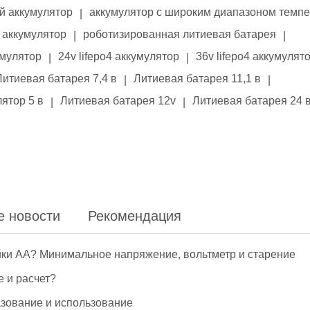
й аккумулятор
аккумулятор с широким диапазоном темп
|
аккумулятор
роботизированная литиевая батарея
|
|
умулятор
24v lifepo4 аккумулятор
36v lifepo4 аккумулят
|
|
Литиевая батарея 7,4 в
Литиевая батарея 11,1 в
|
|
ятор 5 в
Литиевая батарея 12v
Литиевая батарея 24 
|
|
е новости
Рекомендация
йки АА? Минимальное напряжение, вольтметр и старение
е и расчет?
азование и использование