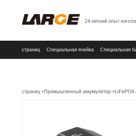
24-летний опыт изгот
страниц
Специальная ячейка
Специальная б
страниц
>
Промышленный аккумулятор
>
LiFePO4 