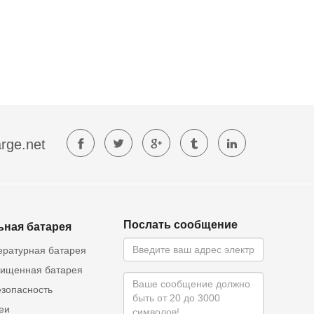
rge.net
Послать сообщение
ьная батарея
ературная батарея
ищенная батарея
езопасность
еи