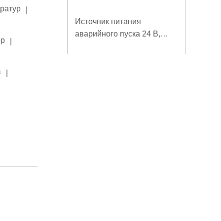
ератур
|
Источник питания
аварийного пуска 24 В,
ор
|
низкотемпературный
большой ток
в
|