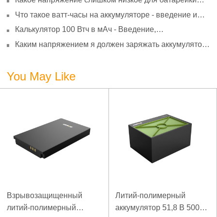
АА? Минимальное напряжение, вольтметр и
Что такое ватт-часы на аккумуляторе - введение и
старение
расчет?
Калькулятор 100 Втч в мАч - Введение,
преобразование и использование
Каким напряжением я должен заряжать аккумулятор
3,7 В?
You May Like
Взрывозащищенный
Литий-полимерный
литий-полимерный
аккумулятор 51,8 В 5000