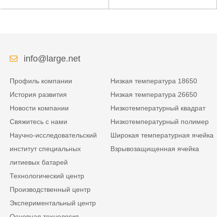
аккумулятор 7,4 В 3,5 Ач
мАч для аварийного
для специального
пускового устройства
мобильного терминала
info@large.net
Профиль компании
Низкая температура 18650
История развития
Низкая температура 26650
Новости компании
Низкотемпературный квадрат
Свяжитесь с нами
Низкотемпературный полимер
Научно-исследовательский
Широкая температурная ячейка
институт специальных
Взрывозащищенная ячейка
литиевых батарей
Технологический центр
Производственный центр
Экспериментальный центр
Основная технология