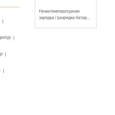
Низкотемпературная
зарядка / разрядка батареи
|
LiFePO4 32V 20Ah для
базовой станции
электросвязи с
ератур
|
коммуникацией RS485
ор
|
в
|