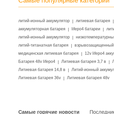
Самые популярные категории
литий-ионный аккумулятор
литиевая батарея
|
|
аккумуляторная батарея
lifepo4 батареи
лит
|
|
литий-ионный аккумулятор
низкотемпературны
|
литий-титанатная батарея
взрывозащищенный 
|
медицинская литиевая батарея
12v lifepo4 акк
|
Батарея 48v lifepo4
Литиевая батарея 3,7 в
|
|
Литиевая батарея 14,8 в
Литий-ионный аккумул
|
Литиевая батарея 36v
Литиевая батарея 48v
|
Самые горячие новости
Последни