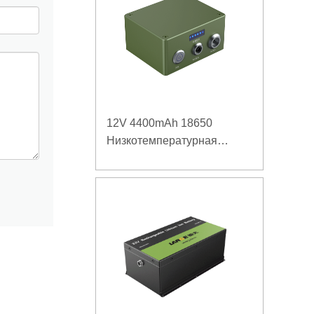
12V 4400mAh 18650
Низкотемпературная
литиевая батарея для
усиленного источника
питания