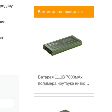
ередачу
Вам может понравиться
ние
ов
Батарея 11.1В 7800мАх
полимера ноутбука низкой
температуры высокой
плотности энергии
изрезанная