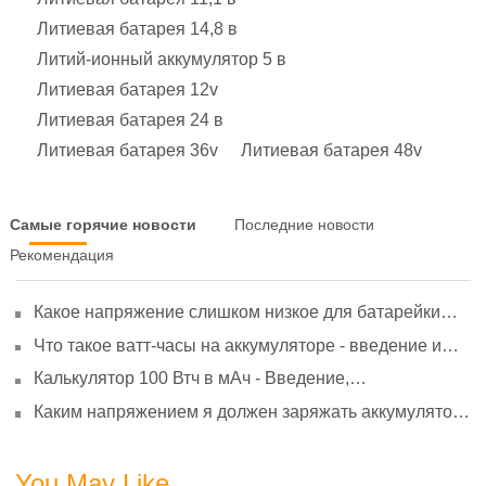
Литиевая батарея 14,8 в
Литий-ионный аккумулятор 5 в
Литиевая батарея 12v
Литиевая батарея 24 в
Литиевая батарея 36v
Литиевая батарея 48v
Самые горячие новости
Последние новости
Рекомендация
Какое напряжение слишком низкое для батарейки
АА? Минимальное напряжение, вольтметр и
Что такое ватт-часы на аккумуляторе - введение и
старение
расчет?
Калькулятор 100 Втч в мАч - Введение,
преобразование и использование
Каким напряжением я должен заряжать аккумулятор
3,7 В?
You May Like