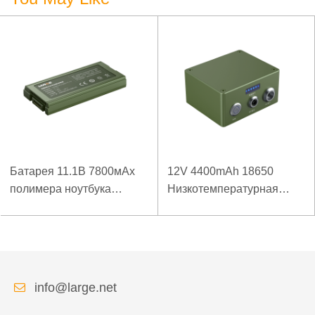
Батарея 11.1В 7800мАх
12V 4400mAh 18650
полимера ноутбука
Низкотемпературная
низкой температуры
литиевая батарея для
высокой плотности
усиленного источника
энергии изрезанная
питания
info@large.net