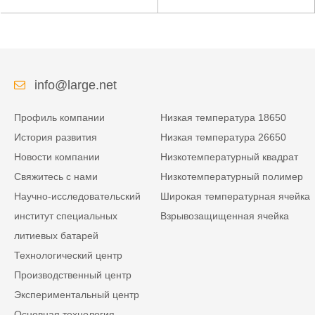
низкой температуры
литиевая батарея для
высокой плотности
усиленного источника
энергии изрезанная
питания
info@large.net
Профиль компании
Низкая температура 18650
История развития
Низкая температура 26650
Новости компании
Низкотемпературный квадрат
Свяжитесь с нами
Низкотемпературный полимер
Научно-исследовательский
Широкая температурная ячейка
институт специальных
Взрывозащищенная ячейка
литиевых батарей
Технологический центр
Производственный центр
Экспериментальный центр
Основная технология