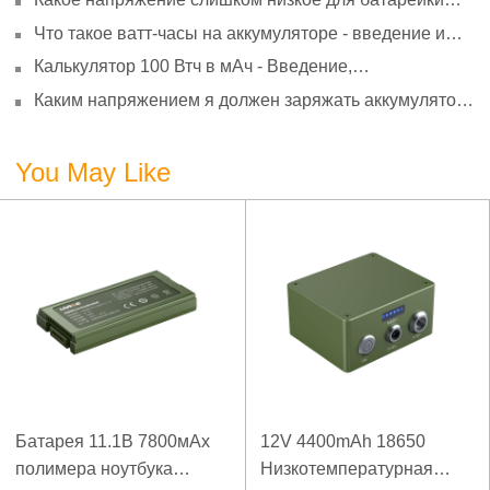
АА? Минимальное напряжение, вольтметр и
Что такое ватт-часы на аккумуляторе - введение и
старение
расчет?
Калькулятор 100 Втч в мАч - Введение,
преобразование и использование
Каким напряжением я должен заряжать аккумулятор
3,7 В?
You May Like
Батарея 11.1В 7800мАх
12V 4400mAh 18650
полимера ноутбука
Низкотемпературная