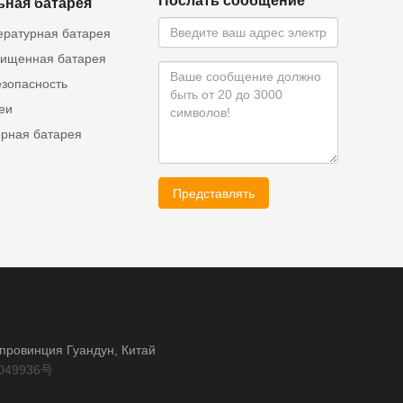
Послать сообщение
ьная батарея
ературная батарея
ищенная батарея
езопасность
еи
орная батарея
Представлять
, провинция Гуандун, Китай
049936号