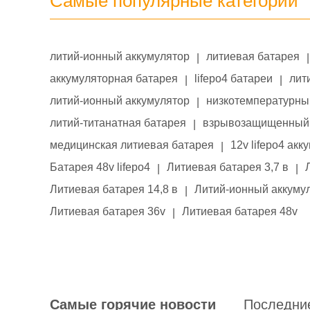
Самые популярные категории
литий-ионный аккумулятор
литиевая батарея
|
|
аккумуляторная батарея
lifepo4 батареи
лит
|
|
литий-ионный аккумулятор
низкотемпературны
|
литий-титанатная батарея
взрывозащищенный 
|
медицинская литиевая батарея
12v lifepo4 акк
|
Батарея 48v lifepo4
Литиевая батарея 3,7 в
|
|
Литиевая батарея 14,8 в
Литий-ионный аккумул
|
Литиевая батарея 36v
Литиевая батарея 48v
|
Самые горячие новости
Последни