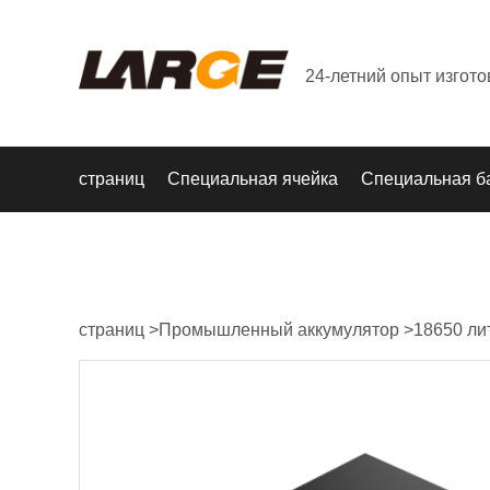
24-летний опыт изгот
страниц
Специальная ячейка
Специальная б
страниц
>
Промышленный аккумулятор
>
18650 ли