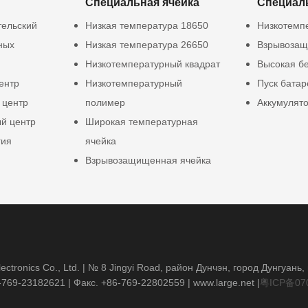
Специальная ячейка
Специал
тельский
Низкая температура 18650
Низкотемп
ных
Низкая температура 26650
Взрывозащ
Низкотемпературный квадрат
Высокая б
ентр
Низкотемпературный
Пуск батар
 центр
полимер
Аккумулят
й центр
Широкая температурная
гия
ячейка
Взрывозащищенная ячейка
ctronics Co., Ltd. | № 8 Jingyi Road, район Дунчэн, город Дунгуань
-769-23182621
| Факс. +86-769-22802559 |
www.large.net
|
粤ICP备07