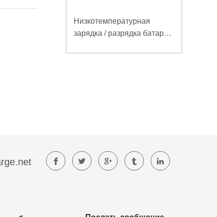
Низкотемпературная
зарядка / разрядка батареи
LiFePO4 32V 20Ah для
базовой станции
электросвязи с
коммуникацией RS485
rge.net