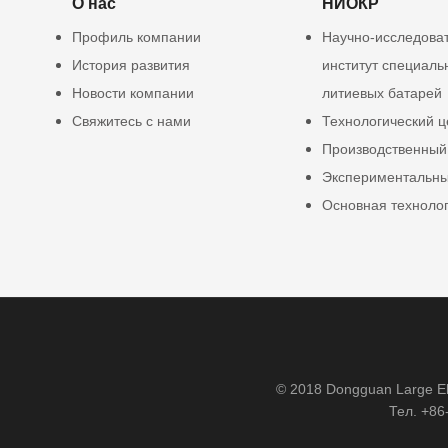
О нас
НИОКР
Профиль компании
Научно-исследова
История развития
институт специаль
Новости компании
литиевых батарей
Свяжитесь с нами
Технологический ц
Производственный
Экспериментальны
Основная техноло
© 2018 Dongguan Large Ele
Тел. +86