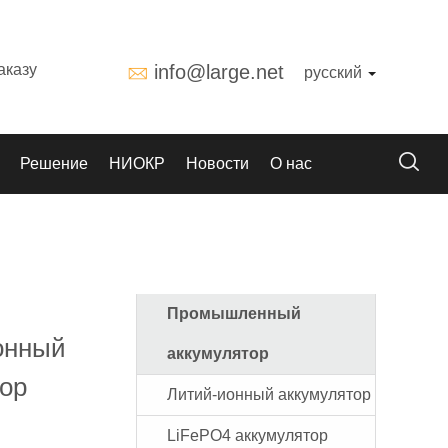
аказу
info@large.net
русский
Решение
НИОКР
Новости
О нас
Промышленный
ионный
аккумулятор
тор
Литий-ионный аккумулятор
LiFePO4 аккумулятор