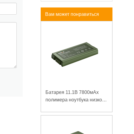
Вам может понравиться
Батарея 11.1В 7800мАх
полимера ноутбука низкой
температуры высокой
плотности энергии
изрезанная