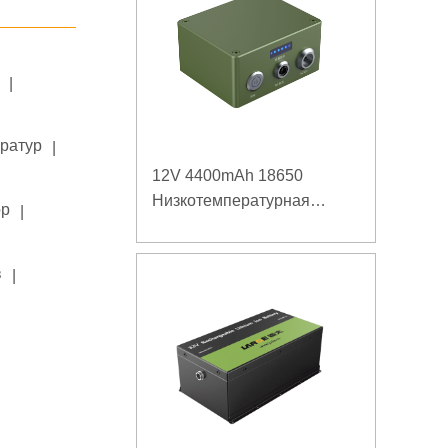
|
ератур
|
12V 4400mAh 18650
Низкотемпературная
ор
|
литиевая батарея для
усиленного источника
в
|
питания