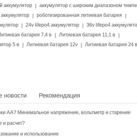
й аккумулятор
аккумулятор с широким диапазоном темп
|
аккумулятор
роботизированная литиевая батарея
|
|
умулятор
24v lifepo4 аккумулятор
36v lifepo4 аккумулят
|
|
Литиевая батарея 7,4 в
Литиевая батарея 11,1 в
|
|
ятор 5 в
Литиевая батарея 12v
Литиевая батарея 24 
|
|
е новости
Рекомендация
йки АА? Минимальное напряжение, вольтметр и старение
е и расчет?
азование и использование