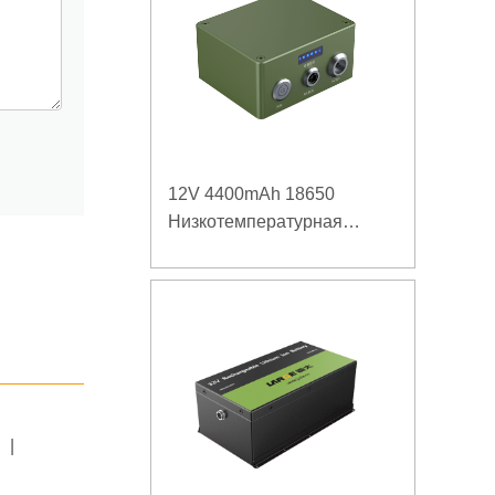
12V 4400mAh 18650
Низкотемпературная
литиевая батарея для
усиленного источника
питания
|