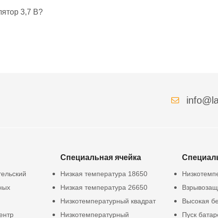
ятор 3,7 В?
info@la
Специальная ячейка
Специал
тельский
Низкая температура 18650
Низкотемп
ных
Низкая температура 26650
Взрывозащ
Низкотемпературный квадрат
Высокая б
ентр
Низкотемпературный
Пуск батар