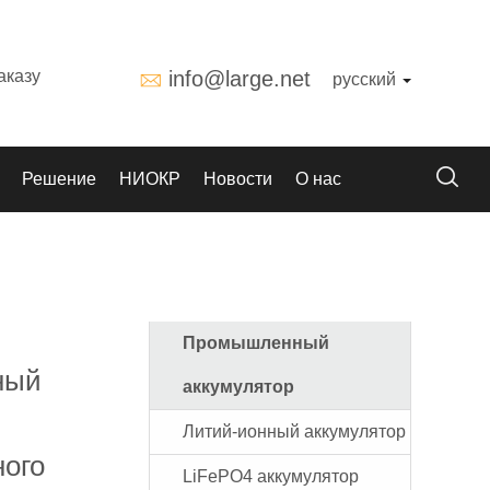
аказу
info@large.net
русский
Решение
НИОКР
Новости
О нас
Промышленный
ный
аккумулятор
Литий-ионный аккумулятор
ного
LiFePO4 аккумулятор