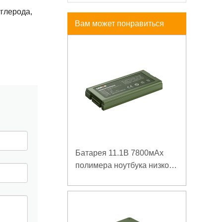
углерода,
Вам может понравиться
Батарея 11.1В 7800мАх
полимера ноутбука низкой
температуры высокой
плотности энергии
изрезанная