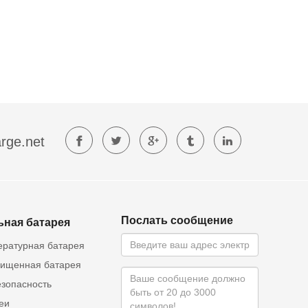
rge.net
Послать сообщение
ьная батарея
ературная батарея
ищенная батарея
езопасность
еи