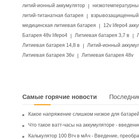
литий-ионный аккумулятор
низкотемпературны
|
литий-титанатная батарея
взрывозащищенный 
|
медицинская литиевая батарея
12v lifepo4 акк
|
Батарея 48v lifepo4
Литиевая батарея 3,7 в
|
|
Литиевая батарея 14,8 в
Литий-ионный аккумул
|
Литиевая батарея 36v
Литиевая батарея 48v
|
Самые горячие новости
Последни
Какое напряжение слишком низкое для батаре
Что такое ватт-часы на аккумуляторе - введени
Калькулятор 100 Втч в мАч - Введение, преобр