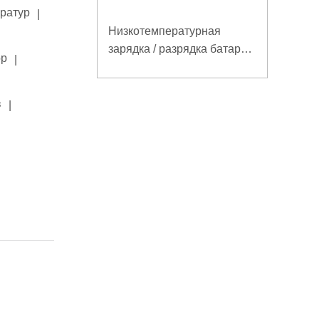
ератур
|
Низкотемпературная
зарядка / разрядка батареи
ор
|
LiFePO4 32V 20Ah для
базовой станции
электросвязи с
в
|
коммуникацией RS485