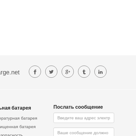
rge.net
Послать сообщение
ьная батарея
ературная батарея
ищенная батарея
езопасность