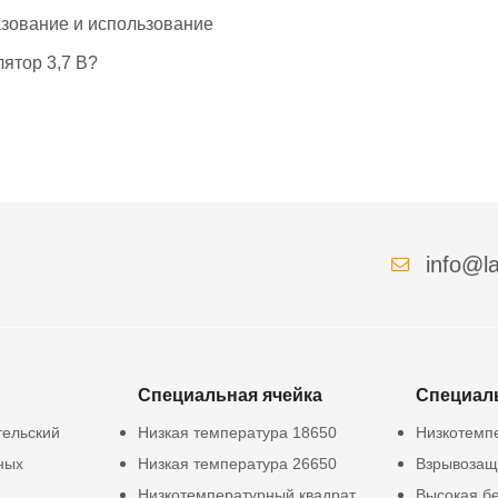
азование и использование
ятор 3,7 В?
info@la
Специальная ячейка
Специал
тельский
Низкая температура 18650
Низкотемп
ных
Низкая температура 26650
Взрывозащ
Низкотемпературный квадрат
Высокая б