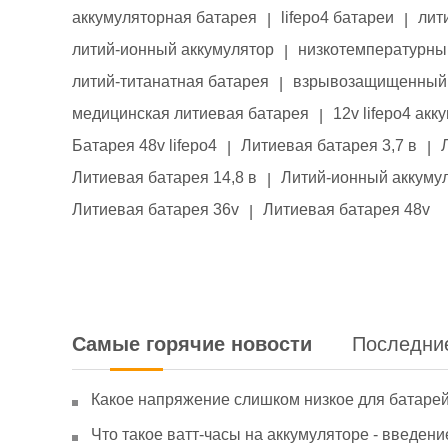
аккумуляторная батарея
lifepo4 батареи
лит
|
|
литий-ионный аккумулятор
низкотемпературны
|
литий-титанатная батарея
взрывозащищенный 
|
медицинская литиевая батарея
12v lifepo4 акк
|
Батарея 48v lifepo4
Литиевая батарея 3,7 в
|
|
Литиевая батарея 14,8 в
Литий-ионный аккумул
|
Литиевая батарея 36v
Литиевая батарея 48v
|
Самые горячие новости
Последни
Какое напряжение слишком низкое для батаре
Что такое ватт-часы на аккумуляторе - введени