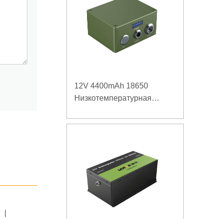
12V 4400mAh 18650
Низкотемпературная
литиевая батарея для
усиленного источника
питания
|