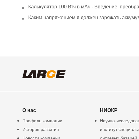
Калькулятор 100 Втч в мАч - Введение, преобр
Каким напряжением я должен заряжать аккумул
О нас
НИОКР
Профиль компании
Научно-исследова
История развития
институт специаль
Новости компании
литиевых батарей