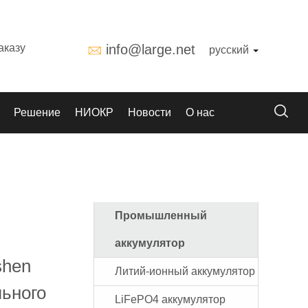
аказу
info@large.net
русский
Решение
НИОКР
Новости
О нас
Промышленный
аккумулятор
shen
Литий-ионный аккумулятор
льного
LiFePO4 аккумулятор