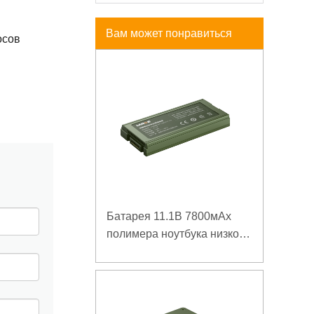
Вам может понравиться
осов
Батарея 11.1В 7800мАх
полимера ноутбука низкой
температуры высокой
плотности энергии
изрезанная