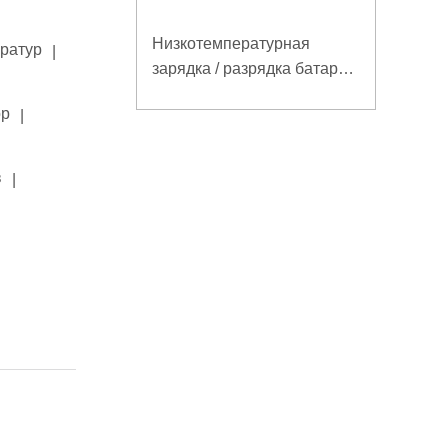
Низкотемпературная
ератур
|
зарядка / разрядка батареи
LiFePO4 32V 20Ah для
ор
|
базовой станции
электросвязи с
коммуникацией RS485
в
|