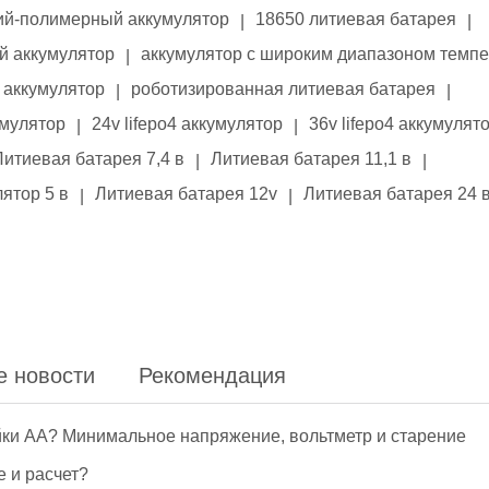
ий-полимерный аккумулятор
18650 литиевая батарея
|
|
й аккумулятор
аккумулятор с широким диапазоном темп
|
аккумулятор
роботизированная литиевая батарея
|
|
умулятор
24v lifepo4 аккумулятор
36v lifepo4 аккумулят
|
|
Литиевая батарея 7,4 в
Литиевая батарея 11,1 в
|
|
ятор 5 в
Литиевая батарея 12v
Литиевая батарея 24 
|
|
е новости
Рекомендация
йки АА? Минимальное напряжение, вольтметр и старение
е и расчет?