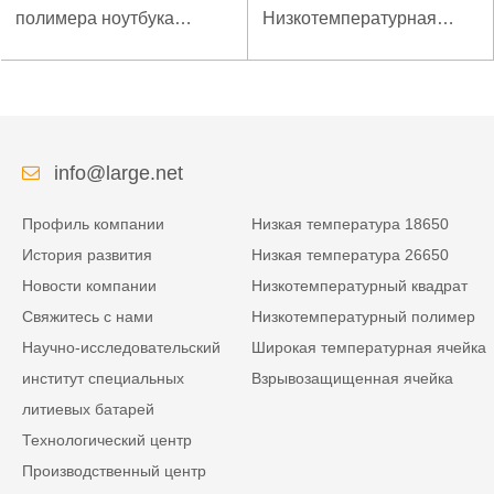
полимера ноутбука
Низкотемпературная
низкой температуры
литиевая батарея для
высокой плотности
усиленного источника
энергии изрезанная
питания
info@large.net
Профиль компании
Низкая температура 18650
История развития
Низкая температура 26650
Новости компании
Низкотемпературный квадрат
Свяжитесь с нами
Низкотемпературный полимер
Научно-исследовательский
Широкая температурная ячейка
институт специальных
Взрывозащищенная ячейка
литиевых батарей
Технологический центр
Производственный центр