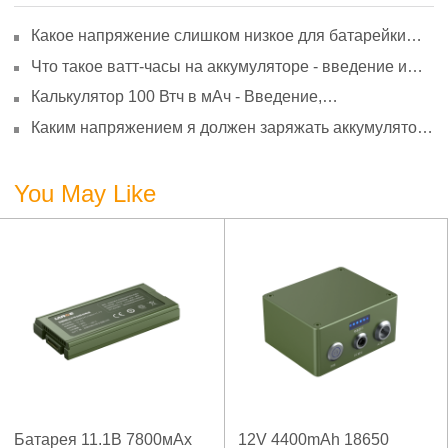
Какое напряжение слишком низкое для батарейки
АА? Минимальное напряжение, вольтметр и
Что такое ватт-часы на аккумуляторе - введение и
старение
расчет?
Калькулятор 100 Втч в мАч - Введение,
преобразование и использование
Каким напряжением я должен заряжать аккумулятор
3,7 В?
You May Like
Батарея 11.1В 7800мАх
12V 4400mAh 18650