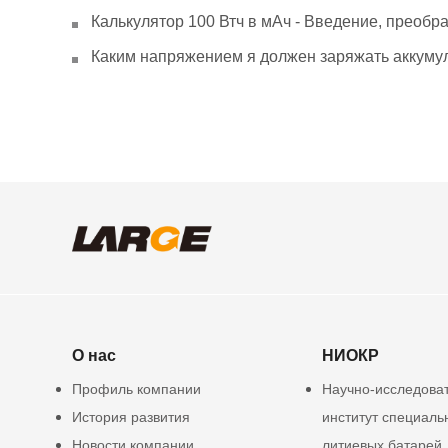
Калькулятор 100 Втч в мАч - Введение, преобр
Каким напряжением я должен заряжать аккумул
О нас
НИОКР
Профиль компании
Научно-исследова
История развития
институт специаль
Новости компании
литиевых батарей