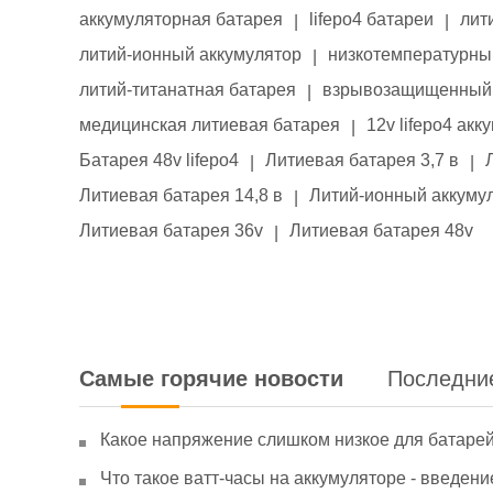
аккумуляторная батарея
lifepo4 батареи
лит
|
|
литий-ионный аккумулятор
низкотемпературны
|
литий-титанатная батарея
взрывозащищенный 
|
медицинская литиевая батарея
12v lifepo4 акк
|
Батарея 48v lifepo4
Литиевая батарея 3,7 в
|
|
Литиевая батарея 14,8 в
Литий-ионный аккумул
|
Литиевая батарея 36v
Литиевая батарея 48v
|
Самые горячие новости
Последни
Какое напряжение слишком низкое для батаре
Что такое ватт-часы на аккумуляторе - введени