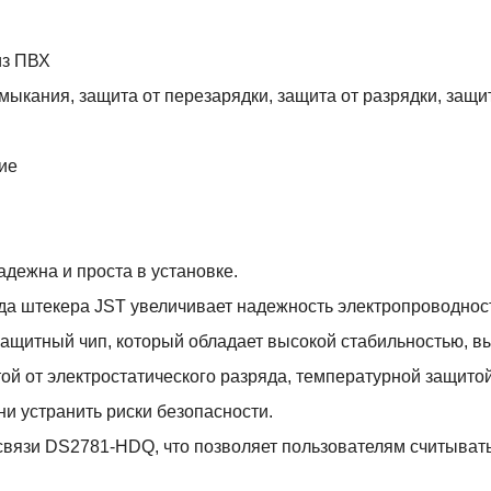
из ПВХ
мыкания, защита от перезарядки, защита от разрядки, защи
ие
адежна и проста в установке.
да штекера JST увеличивает надежность электропроводнос
защитный чип, который обладает высокой стабильностью, в
ой от электростатического разряда, температурной защитой
и устранить риски безопасности.
м связи DS2781-HDQ, что позволяет пользователям считыват