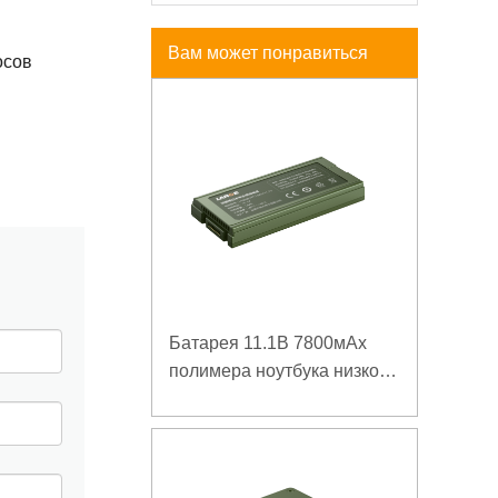
Вам может понравиться
осов
Батарея 11.1В 7800мАх
полимера ноутбука низкой
температуры высокой
плотности энергии
изрезанная