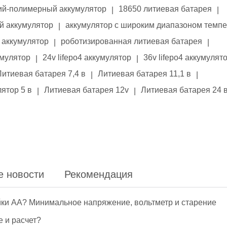
ий-полимерный аккумулятор
18650 литиевая батарея
|
|
й аккумулятор
аккумулятор с широким диапазоном темп
|
аккумулятор
роботизированная литиевая батарея
|
|
умулятор
24v lifepo4 аккумулятор
36v lifepo4 аккумулят
|
|
Литиевая батарея 7,4 в
Литиевая батарея 11,1 в
|
|
ятор 5 в
Литиевая батарея 12v
Литиевая батарея 24 
|
|
е новости
Рекомендация
йки АА? Минимальное напряжение, вольтметр и старение
е и расчет?