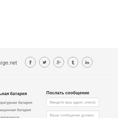
rge.net
Послать сообщение
ьная батарея
ературная батарея
ищенная батарея
езопасность