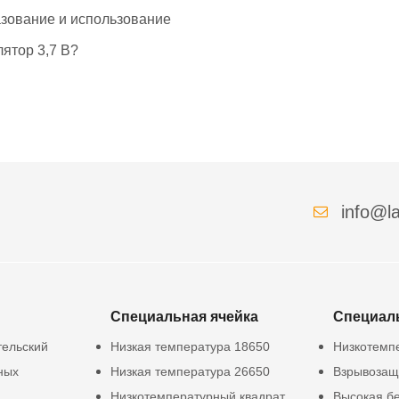
азование и использование
ятор 3,7 В?
info@la
Специальная ячейка
Специал
тельский
Низкая температура 18650
Низкотемп
ных
Низкая температура 26650
Взрывозащ
Низкотемпературный квадрат
Высокая б