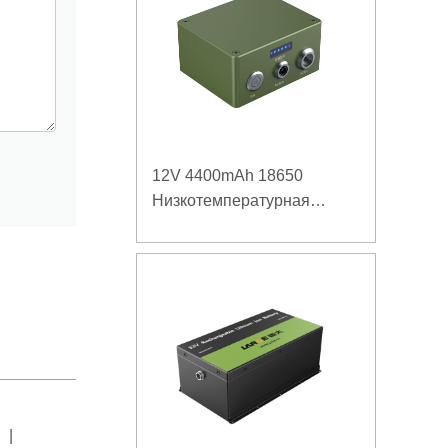
12V 4400mAh 18650
Низкотемпературная
литиевая батарея для
усиленного источника
питания
|