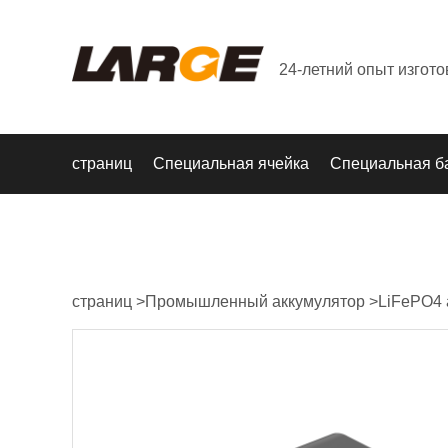
24-летний опыт изгот
страниц
Специальная ячейка
Специальная б
страниц
>
Промышленный аккумулятор
>
LiFePO4 