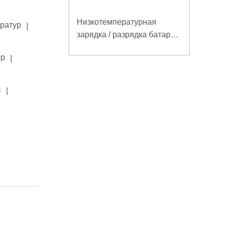
Низкотемпературная
ератур
|
зарядка / разрядка батареи
LiFePO4 32V 20Ah для
ор
|
базовой станции
электросвязи с
коммуникацией RS485
в
|