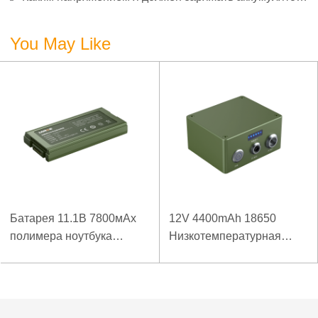
3,7 В?
You May Like
Батарея 11.1В 7800мАх
12V 4400mAh 18650
полимера ноутбука
Низкотемпературная
низкой температуры
литиевая батарея для
высокой плотности
усиленного источника
энергии изрезанная
питания