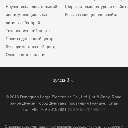
Научно-исследовательский
Широкая температурная ячейка
институт специальных
Взрывозащищенная ячейка
литиевых батарей
Технологический центр
Производственный центр
Экспериментальный центр
Основная технология
русский
© 2018 Dongguan Large Electronics Co., Ltd. | № 8 Jingyi Road,
район Дунчэн, город Дунгуань, провинция Гуандун, Китай
Тел. +86-769-23182621
|
粤ICP备07049936号
Страница содержит машинный перевод, содержание носит справочный