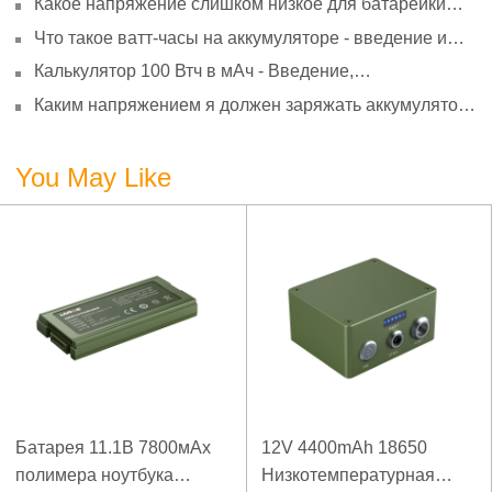
Какое напряжение слишком низкое для батарейки
АА? Минимальное напряжение, вольтметр и
Что такое ватт-часы на аккумуляторе - введение и
старение
расчет?
Калькулятор 100 Втч в мАч - Введение,
преобразование и использование
Каким напряжением я должен заряжать аккумулятор
3,7 В?
You May Like
Батарея 11.1В 7800мАх
12V 4400mAh 18650
полимера ноутбука
Низкотемпературная