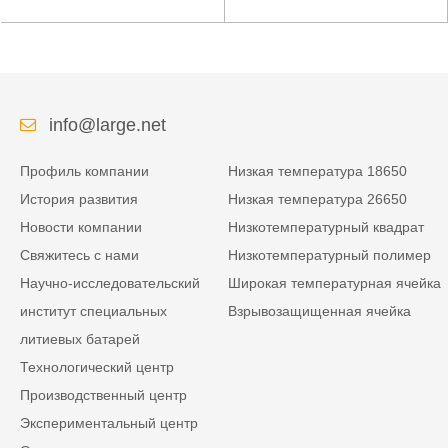
низкой температуры
литиевая батарея для
высокой плотности
усиленного источника
энергии изрезанная
питания
info@large.net
Профиль компании
Низкая температура 18650
История развития
Низкая температура 26650
Новости компании
Низкотемпературный квадрат
Свяжитесь с нами
Низкотемпературный полимер
Научно-исследовательский
Широкая температурная ячейка
институт специальных
Взрывозащищенная ячейка
литиевых батарей
Технологический центр
Производственный центр
Экспериментальный центр