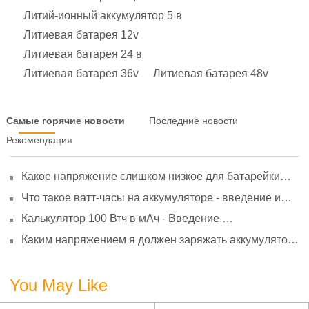
Литий-ионный аккумулятор 5 в
Литиевая батарея 12v
Литиевая батарея 24 в
Литиевая батарея 36v
Литиевая батарея 48v
Самые горячие новости
Последние новости
Рекомендация
Какое напряжение слишком низкое для батарейки
АА? Минимальное напряжение, вольтметр и
Что такое ватт-часы на аккумуляторе - введение и
старение
расчет?
Калькулятор 100 Втч в мАч - Введение,
преобразование и использование
Каким напряжением я должен заряжать аккумулятор
3,7 В?
You May Like