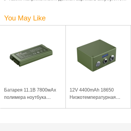
3,7 В?
You May Like
Батарея 11.1В 7800мАх
12V 4400mAh 18650
полимера ноутбука
Низкотемпературная
низкой температуры
литиевая батарея для
высокой плотности
усиленного источника
энергии изрезанная
питания