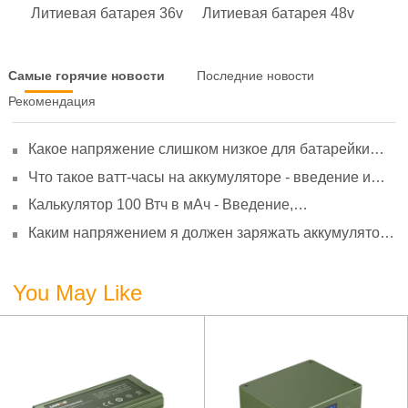
Литиевая батарея 36v
Литиевая батарея 48v
Самые горячие новости
Последние новости
Рекомендация
Какое напряжение слишком низкое для батарейки
АА? Минимальное напряжение, вольтметр и
Что такое ватт-часы на аккумуляторе - введение и
старение
расчет?
Калькулятор 100 Втч в мАч - Введение,
преобразование и использование
Каким напряжением я должен заряжать аккумулятор
3,7 В?
You May Like