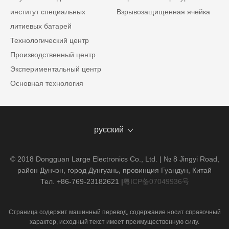
институт специальных
Взрывозащищенная ячейка
литиевых батарей
Технологический центр
Производственный центр
Экспериментальный центр
Основная технология
русский
© 2018 Dongguan Large Electronics Co., Ltd. | № 8 Jingyi Road,
район Дунчэн, город Дунгуань, провинция Гуандун, Китай
Тел. +86-769-23182621
|
粤ICP备07049936号
Страница содержит машинный перевод, содержание носит справочный
характер, исходный текст имеет преимущественную силу.