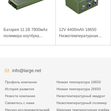
Батарея 11.1В 7800мАх
12V 4400mAh 18650
полимера ноутбука
Низкотемпературная
низкой температуры
литиевая батарея для
высокой плотности
усиленного источника
энергии изрезанная
питания
info@large.net
Профиль компании
Низкая температура 18650
История развития
Низкая температура 26650
Новости компании
Низкотемпературный квадрат
Свяжитесь с нами
Низкотемпературный полимер
Научно-исследовательский
Широкая температурная ячейка