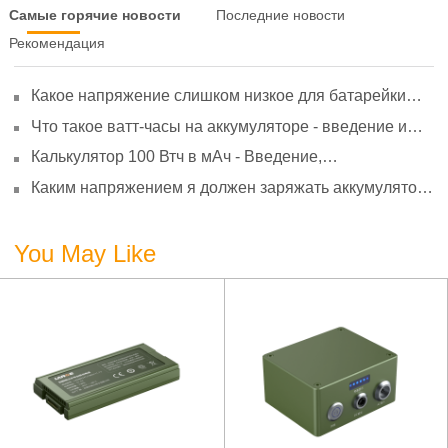
Самые горячие новости
Последние новости
Рекомендация
Какое напряжение слишком низкое для батарейки
АА? Минимальное напряжение, вольтметр и
Что такое ватт-часы на аккумуляторе - введение и
старение
расчет?
Калькулятор 100 Втч в мАч - Введение,
преобразование и использование
Каким напряжением я должен заряжать аккумулятор
3,7 В?
You May Like