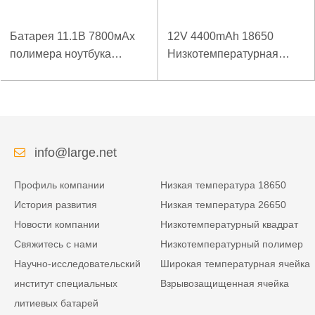
Батарея 11.1В 7800мАх
12V 4400mAh 18650
полимера ноутбука
Низкотемпературная
низкой температуры
литиевая батарея для
высокой плотности
усиленного источника
энергии изрезанная
питания
info@large.net
Профиль компании
Низкая температура 18650
История развития
Низкая температура 26650
Новости компании
Низкотемпературный квадрат
Свяжитесь с нами
Низкотемпературный полимер
Научно-исследовательский
Широкая температурная ячейка
институт специальных
Взрывозащищенная ячейка
литиевых батарей