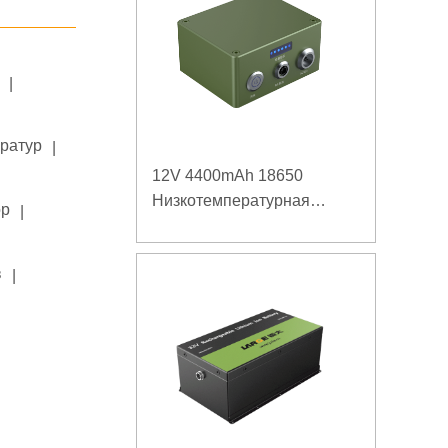
|
ератур
|
12V 4400mAh 18650
Низкотемпературная
ор
|
литиевая батарея для
усиленного источника
в
|
питания