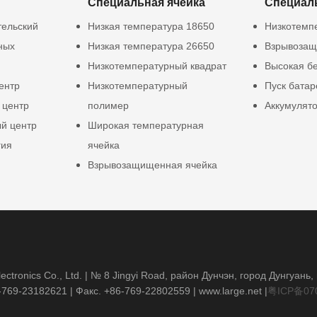
Специальная ячейка
Специал
тельский
Низкая температура 18650
Низкотемп
ных
Низкая температура 26650
Взрывозащ
Низкотемпературный квадрат
Высокая б
ентр
Низкотемпературный
Пуск батар
 центр
полимер
Аккумулят
й центр
Широкая температурная
гия
ячейка
Взрывозащищенная ячейка
ctronics Co., Ltd. | № 8 Jingyi Road, район Дунчэн, город Дунгуань
-769-23182621
| Факс. +86-769-22802559 |
www.large.net
|
粤ICP备07