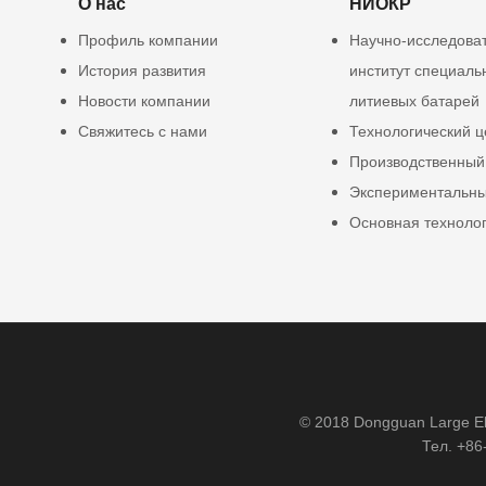
О нас
НИОКР
Профиль компании
Научно-исследова
История развития
институт специаль
Новости компании
литиевых батарей
Свяжитесь с нами
Технологический ц
Производственный
Экспериментальны
Основная техноло
© 2018 Dongguan Large Ele
Тел. +86