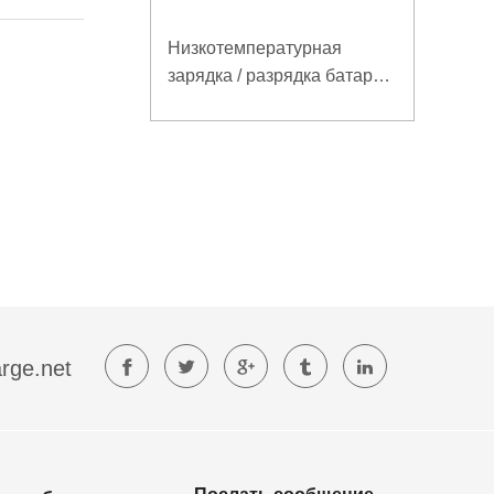
Низкотемпературная
зарядка / разрядка батареи
LiFePO4 32V 20Ah для
базовой станции
электросвязи с
коммуникацией RS485
rge.net