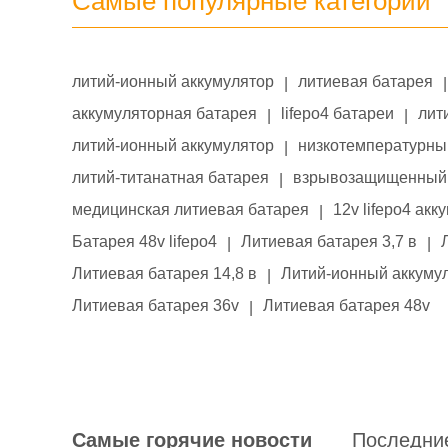
Самые популярные категории
литий-ионный аккумулятор
литиевая батарея
|
|
аккумуляторная батарея
lifepo4 батареи
лит
|
|
литий-ионный аккумулятор
низкотемпературны
|
литий-титанатная батарея
взрывозащищенный 
|
медицинская литиевая батарея
12v lifepo4 акк
|
Батарея 48v lifepo4
Литиевая батарея 3,7 в
|
|
Литиевая батарея 14,8 в
Литий-ионный аккумул
|
Литиевая батарея 36v
Литиевая батарея 48v
|
Самые горячие новости
Последни