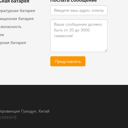
Послать сообщение
ьная батарея
ературная батарея
ищенная батарея
езопасность
еи
орная батарея
Представлять
, провинция Гуандун, Китай
049936号