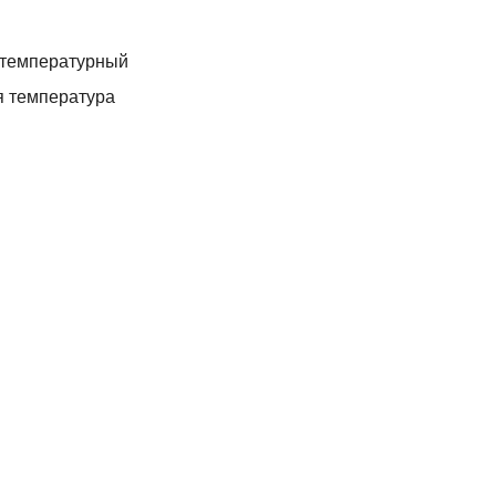
отемпературный
я температура