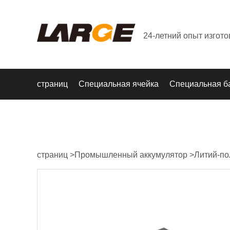
24-летний опыт изгот
страниц
Специальная ячейка
Специальная б
страниц
>
Промышленный аккумулятор
>
Литий-по