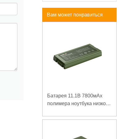
Вам может понравиться
Батарея 11.1В 7800мАх
полимера ноутбука низкой
температуры высокой
плотности энергии
изрезанная