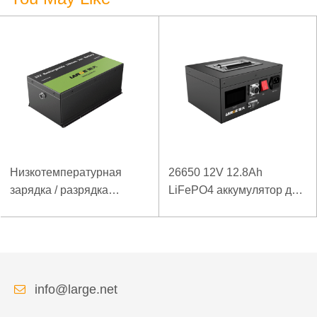
Низкотемпературная
26650 12V 12.8Ah
зарядка / разрядка
LiFePO4 аккумулятор для
батареи LiFePO4 32V
оборудования для
20Ah для базовой
испытаний
станции электросвязи с
производительности
коммуникацией RS485
оборудования с портом
связи SMBUS
info@large.net