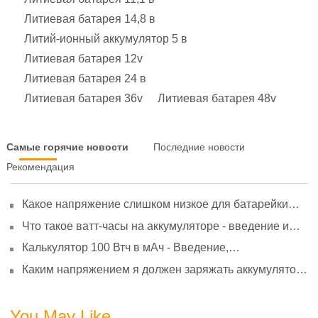
Литиевая батарея 14,8 в
Литий-ионный аккумулятор 5 в
Литиевая батарея 12v
Литиевая батарея 24 в
Литиевая батарея 36v
Литиевая батарея 48v
Самые горячие новости
Последние новости
Рекомендация
Какое напряжение слишком низкое для батарейки
АА? Минимальное напряжение, вольтметр и
Что такое ватт-часы на аккумуляторе - введение и
старение
расчет?
Калькулятор 100 Втч в мАч - Введение,
преобразование и использование
Каким напряжением я должен заряжать аккумулятор
3,7 В?
You May Like