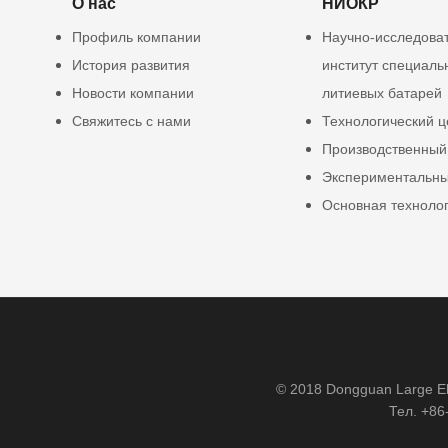
О нас
НИОКР
Профиль компании
Научно-исследова
История развития
институт специаль
Новости компании
литиевых батарей
Свяжитесь с нами
Технологический ц
Производственный
Экспериментальны
Основная техноло
© 2018 Dongguan Large Ele
Тел. +86