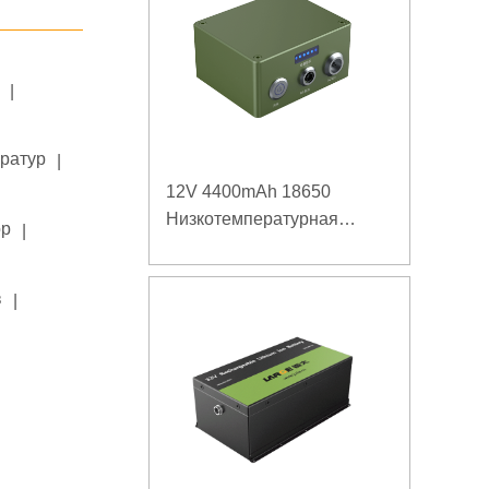
|
ератур
|
12V 4400mAh 18650
Низкотемпературная
ор
|
литиевая батарея для
усиленного источника
в
|
питания