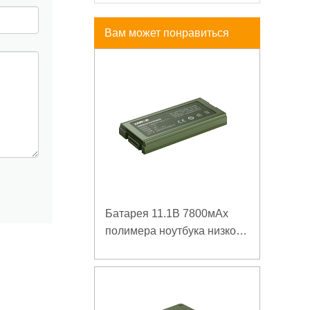
Вам может понравиться
Батарея 11.1В 7800мАх
полимера ноутбука низкой
температуры высокой
плотности энергии
изрезанная