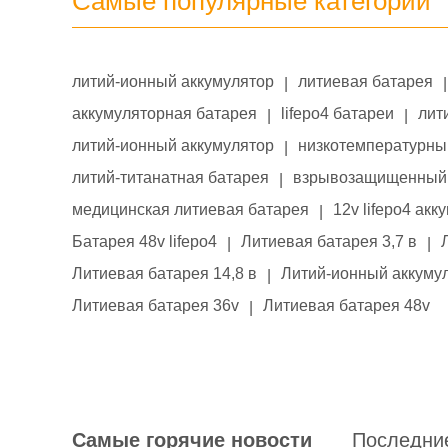
Самые популярные категории
литий-ионный аккумулятор
литиевая батарея
|
|
аккумуляторная батарея
lifepo4 батареи
лит
|
|
литий-ионный аккумулятор
низкотемпературны
|
литий-титанатная батарея
взрывозащищенный 
|
медицинская литиевая батарея
12v lifepo4 акк
|
Батарея 48v lifepo4
Литиевая батарея 3,7 в
|
|
Литиевая батарея 14,8 в
Литий-ионный аккумул
|
Литиевая батарея 36v
Литиевая батарея 48v
|
Самые горячие новости
Последни