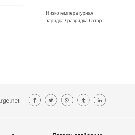
Низкотемпературная
зарядка / разрядка батареи
LiFePO4 32V 20Ah для
базовой станции
электросвязи с
коммуникацией RS485
rge.net