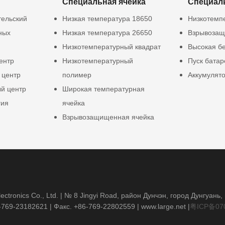
Специальная ячейка
Специал
тельский
Низкая температура 18650
Низкотемп
ных
Низкая температура 26650
Взрывозащ
Низкотемпературный квадрат
Высокая б
ентр
Низкотемпературный
Пуск батар
 центр
полимер
Аккумулят
й центр
Широкая температурная
гия
ячейка
Взрывозащищенная ячейка
ctronics Co., Ltd. | № 8 Jingyi Road, район Дунчэн, город Дунгуань
-769-23182621
| Факс. +86-769-22802559 |
www.large.net
|
粤ICP备07