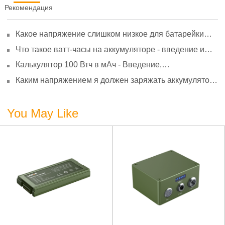
Рекомендация
Какое напряжение слишком низкое для батарейки
АА? Минимальное напряжение, вольтметр и
Что такое ватт-часы на аккумуляторе - введение и
старение
расчет?
Калькулятор 100 Втч в мАч - Введение,
преобразование и использование
Каким напряжением я должен заряжать аккумулятор
3,7 В?
You May Like