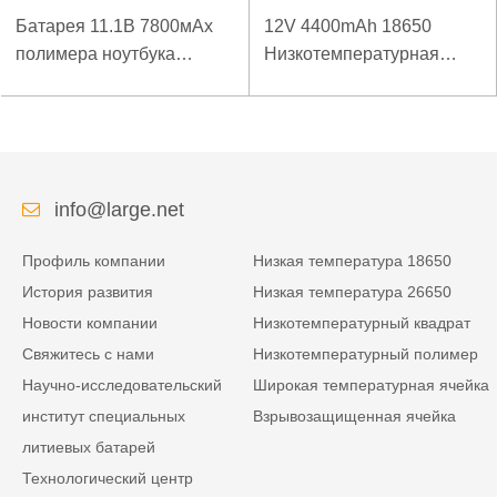
Батарея 11.1В 7800мАх
12V 4400mAh 18650
полимера ноутбука
Низкотемпературная
низкой температуры
литиевая батарея для
высокой плотности
усиленного источника
энергии изрезанная
питания
info@large.net
Профиль компании
Низкая температура 18650
История развития
Низкая температура 26650
Новости компании
Низкотемпературный квадрат
Свяжитесь с нами
Низкотемпературный полимер
Научно-исследовательский
Широкая температурная ячейка
институт специальных
Взрывозащищенная ячейка
литиевых батарей
Технологический центр