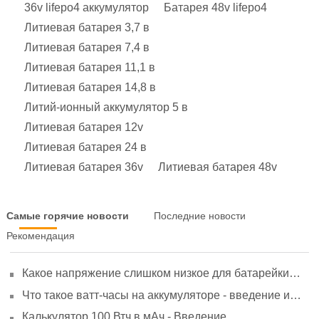
36v lifepo4 аккумулятор
Батарея 48v lifepo4
Литиевая батарея 3,7 в
Литиевая батарея 7,4 в
Литиевая батарея 11,1 в
Литиевая батарея 14,8 в
Литий-ионный аккумулятор 5 в
Литиевая батарея 12v
Литиевая батарея 24 в
Литиевая батарея 36v
Литиевая батарея 48v
Самые горячие новости
Последние новости
Рекомендация
Какое напряжение слишком низкое для батарейки
АА? Минимальное напряжение, вольтметр и
Что такое ватт-часы на аккумуляторе - введение и
старение
расчет?
Калькулятор 100 Втч в мАч - Введение,