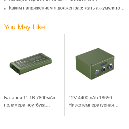
преобразование и использование
Каким напряжением я должен заряжать аккумулятор
3,7 В?
You May Like
Батарея 11.1В 7800мАх
12V 4400mAh 18650
полимера ноутбука
Низкотемпературная
низкой температуры
литиевая батарея для
высокой плотности
усиленного источника
энергии изрезанная
питания