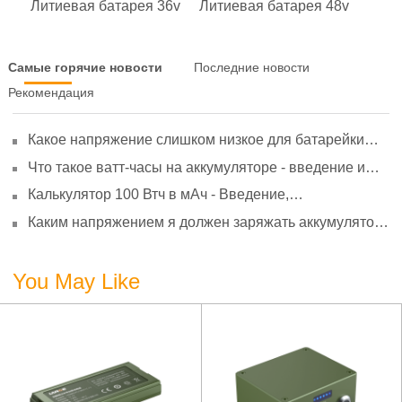
Литиевая батарея 36v
Литиевая батарея 48v
Самые горячие новости
Последние новости
Рекомендация
Какое напряжение слишком низкое для батарейки
АА? Минимальное напряжение, вольтметр и
Что такое ватт-часы на аккумуляторе - введение и
старение
расчет?
Калькулятор 100 Втч в мАч - Введение,
преобразование и использование
Каким напряжением я должен заряжать аккумулятор
3,7 В?
You May Like