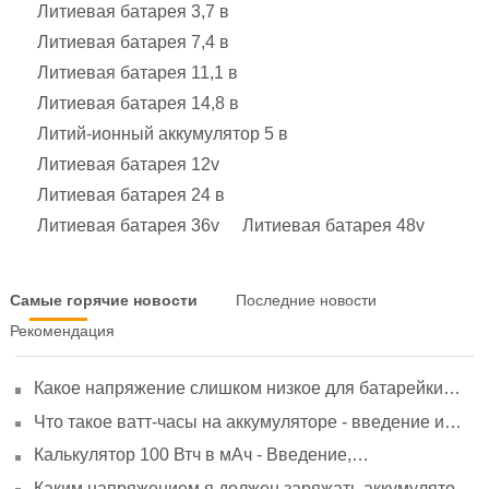
Литиевая батарея 3,7 в
Литиевая батарея 7,4 в
Литиевая батарея 11,1 в
Литиевая батарея 14,8 в
Литий-ионный аккумулятор 5 в
Литиевая батарея 12v
Литиевая батарея 24 в
Литиевая батарея 36v
Литиевая батарея 48v
Самые горячие новости
Последние новости
Рекомендация
Какое напряжение слишком низкое для батарейки
АА? Минимальное напряжение, вольтметр и
Что такое ватт-часы на аккумуляторе - введение и
старение
расчет?
Калькулятор 100 Втч в мАч - Введение,
преобразование и использование
Каким напряжением я должен заряжать аккумулятор